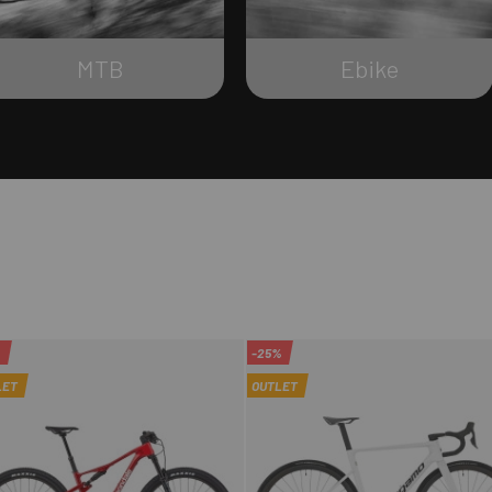
MTB
Ebike
%
-25%
LET
OUTLET