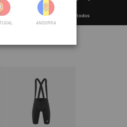
+Ver todos
TUGAL
ANDORRA