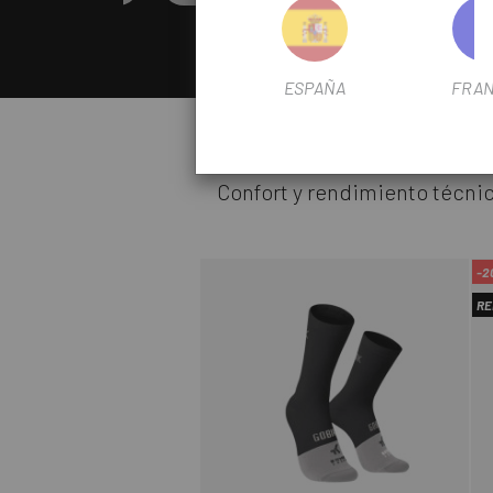
ESPAÑA
FRAN
Es hora de darle un
Confort y rendimiento técnic
-2
RE