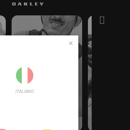
er
ITALIANO
Chalecos
Culott