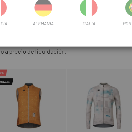
CIA
ALEMANIA
ITALIA
POR
 relevo a tu equipación
o a precio de liquidación.
0%
BAJAS