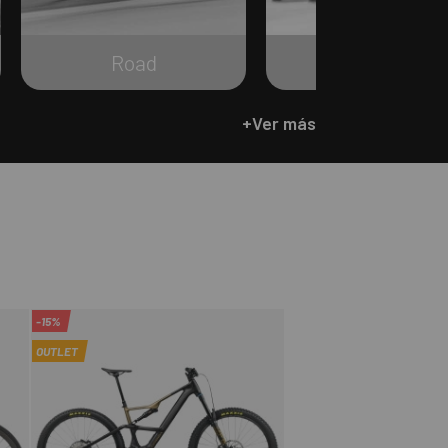
Road
Gravel
+Ver más
-15%
OUTLET