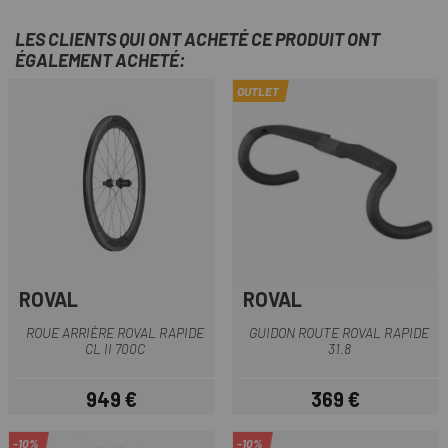
LES CLIENTS QUI ONT ACHETÉ CE PRODUIT ONT
ÉGALEMENT ACHETÉ:
OUTLET
ROVAL
ROVAL
ROUE ARRIÈRE ROVAL RAPIDE
GUIDON ROUTE ROVAL RAPIDE
CL II 700C
31.8
949 €
369 €
Prix
Prix
-10%
-10%