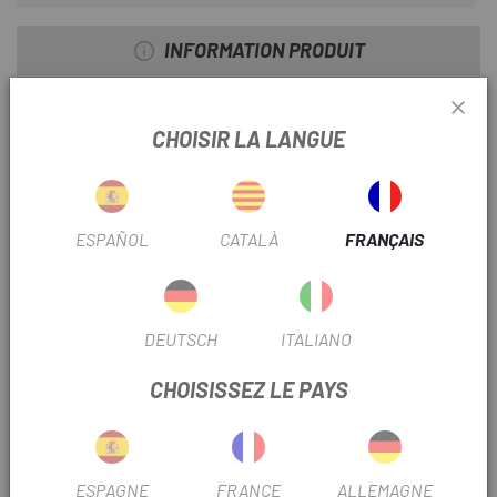
INFORMATION PRODUIT
Caractéristiques:
CHOISIR LA LANGUE
TECHNOLOGIE EXP à cliquet FREEHUB
MATÉRIEL Aluminium
La couleur noire
ESPAÑOL
CATALÀ
FRANÇAIS
Norme de qualité des roulements
Version standard
DEUTSCH
ITALIANO
POIDS NET [G] 45 000
CHOISISSEZ LE PAYS
KIT / SANS COUVERCLE Kit
NOYAU SRAM XDR RD (AXDR)
ESPAGNE
FRANCE
ALLEMAGNE