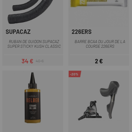
SUPACAZ
226ERS
RUBAN DE GUIDON SUPACAZ
BARRE BCAA DU JOUR DE LA
SUPER STICKY KUSH CLASSIC
COURSE 226ERS
34 €
2 €
40 €
Prix
Prix habituel
Prix
-20%