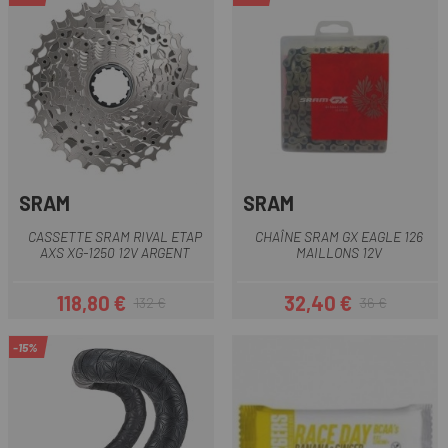
SRAM
SRAM
CASSETTE SRAM RIVAL ETAP
CHAÎNE SRAM GX EAGLE 126
AXS XG-1250 12V ARGENT
MAILLONS 12V
118,80 €
32,40 €
132 €
36 €
Prix
Prix habituel
Prix
Prix habituel
-15%