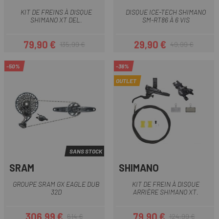
KIT DE FREINS À DISQUE
DISQUE ICE-TECH SHIMANO
SHIMANO XT DEL.
SM-RT86 À 6 VIS
79,90 €
29,90 €
135,99 €
49,99 €
Prix
Prix habituel
Prix
Prix habituel
-50%
-36%
OUTLET
SANS STOCK
SRAM
SHIMANO
GROUPE SRAM GX EAGLE DUB
KIT DE FREIN À DISQUE
32D
ARRIÈRE SHIMANO XT.
306,99 €
79,90 €
614 €
124,99 €