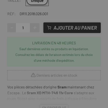
Unique
TAILLE:
RÉF:
DR11.2018.026.001
-
+
AJOUTER AU PANIER
LIVRAISON EN 48 HEURES
Sauf dernières unités ou produits en liquidation.
Consultez les délais de livraison estimés lors du choix
d'une méthode d'expédition.
Derniers articles en stock
Vos pièces détachées d'origine
Sram
maintenant chez
Escapa . Le
Sram XD MTH-746 11v Core
s'adapte aux
roues Boost avec supports de frein à disque à 6 boulons
et est conçu pour les vététistes soucieux du prix. Le
EN SAVOIR PLUS