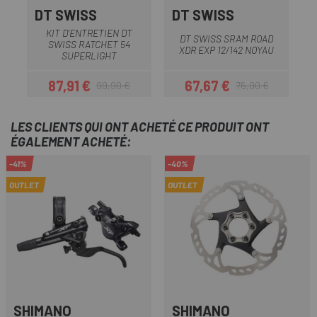
DT SWISS
DT SWISS
D
KIT D'ENTRETIEN DT
DT SWISS SRAM ROAD
SWISS RATCHET 54
XDR EXP 12/142 NOYAU
SUPERLIGHT
87,91 €
67,67 €
99,90 €
76,90 €
Prix
Prix habituel
Prix
Prix habituel
LES CLIENTS QUI ONT ACHETÉ CE PRODUIT ONT
ÉGALEMENT ACHETÉ:
-41%
-40%
OUTLET
OUTLET
SHIMANO
SHIMANO