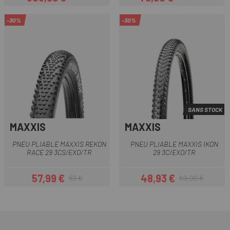
Prix
Prix habituel
Prix
Prix habituel
-30%
-30%
SANS STOCK
MAXXIS
MAXXIS
PNEU PLIABLE MAXXIS REKON
PNEU PLIABLE MAXXIS IKON
RACE 29 3CS/EXO/TR
29 3C/EXO/TR
57,99 €
48,93 €
83 €
69,90 €
Prix
Prix habituel
Prix
Prix habituel