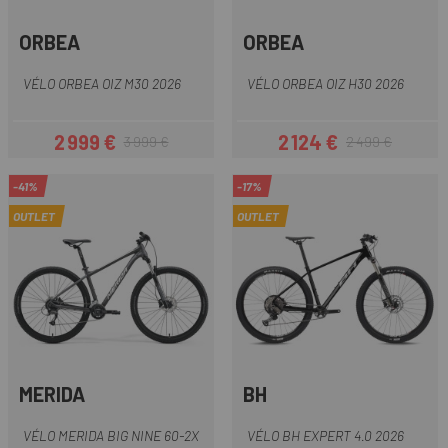
ORBEA
ORBEA
VÉLO ORBEA OIZ M30 2026
VÉLO ORBEA OIZ H30 2026
2 999 €
2 124 €
3 999 €
2 499 €
Prix
Prix habituel
Prix
Prix habituel
-41%
-17%
OUTLET
OUTLET
MERIDA
BH
VÉLO MERIDA BIG NINE 60-2X
VÉLO BH EXPERT 4.0 2026