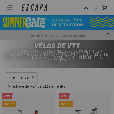
VÉLOS DE VTT
CHEZ ESCAPA, TROUVEZ LES MEILLEURS VÉLOS DE VTT, LES
MEILLEURES MARQUES ET PRIX GARANTIS. COMMANDEZ FACILEMENT ET
EN TOUTE SÉCURITÉ. NOS EXPERTS SONT À VOTRE SERVICE POUR VOUS
CONSEILLER.
Pertinence
Affichage de 1-24 de 212 élément(s)
-33%
-27%
OUTLET
OUTLET