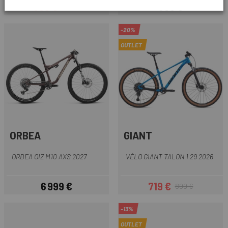
599 €
599 €
749 €
Prix
Prix habituel
Prix
-20%
OUTLET
ORBEA
GIANT
ORBEA OIZ M10 AXS 2027
VÉLO GIANT TALON 1 29 2026
6 999 €
719 €
899 €
Prix
Prix
Prix habituel
-13%
OUTLET