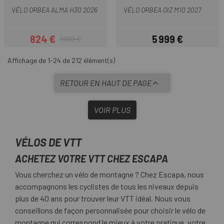
VÉLO ORBEA ALMA H30 2026
VÉLO ORBEA OIZ M10 2027
824 €
5 999 €
1 099 €
Prix
Prix habituel
Prix
Affichage de 1-24 de 212 élément(s)
RETOUR EN HAUT DE PAGE
VOIR PLUS
VÉLOS DE VTT
ACHETEZ VOTRE VTT CHEZ ESCAPA
Vous cherchez un vélo de montagne ? Chez Escapa, nous
accompagnons les cyclistes de tous les niveaux depuis
plus de 40 ans pour trouver leur VTT idéal. Nous vous
conseillons de façon personnalisée pour choisir le vélo de
montagne qui correspond le mieux à votre pratique, votre