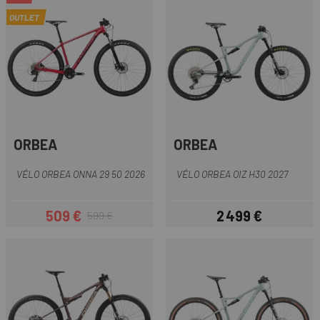
OUTLET
ORBEA
ORBEA
VÉLO ORBEA ONNA 29 50 2026
VÉLO ORBEA OIZ H30 2027
509 €
2 499 €
599 €
Prix
Prix habituel
Prix