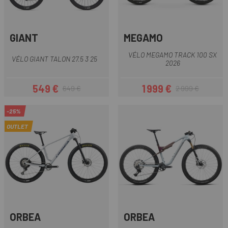
GIANT
MEGAMO
VÉLO MEGAMO TRACK 100 SX
VÉLO GIANT TALON 27.5 3 25
2026
549 €
1 999 €
649 €
2 999 €
Prix
Prix habituel
Prix
Prix habituel
-25%
OUTLET
ORBEA
ORBEA