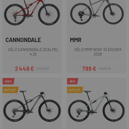
CANNONDALE
MMR
VÉLO CANNONDALE SCALPEL
VÉLO MMR WOKI 10 ESCAPA
4 25
2026
2 449 €
799 €
3 699 €
1 099 €
Prix
Prix habituel
Prix
Prix habituel
-25%
-15%
OUTLET
OUTLET