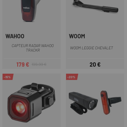
WAHOO
WOOM
CAPTEUR RADAR WAHOO
WOOM LEGGIE CHEVALET
TRACKR
179 €
20 €
199,99 €
Prix
Prix habituel
Prix
-15%
-20%