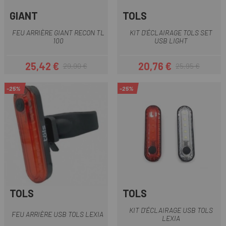
GIANT
TOLS
FEU ARRIÈRE GIANT RECON TL
KIT D'ÉCLAIRAGE TOLS SET
100
USB LIGHT
25,42 €
20,76 €
29,90 €
25,95 €
Prix
Prix habituel
Prix
Prix habituel
-25%
-25%
TOLS
TOLS
KIT D'ÉCLAIRAGE USB TOLS
FEU ARRIÈRE USB TOLS LEXIA
LEXIA