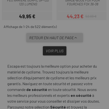
FEU ARRIÈRE GURPIL GP-120
GARDE-BOUE FOX POUR
120 LUMENS
FOURCHES FOX 36-38
49,95 €
44,23 €
52,03 €
Prix
Prix
Prix habituel
Affichage de 1-24 de 522 élément(s)
RETOUR EN HAUT DE PAGE
VOIR PLUS
Escapa est toujours la meilleure option pour acheter du
matériel de cyclisme. Trouvez toujours la meilleure
sélection d'équipement de cyclisme et les meilleurs prix
garantis. Naviguez en toute sécurité et passez votre
commande
de sécurité
en toute sécurité. Nous avons
les meilleurs professionnels et experts
en sécurité
à
votre service pour vous conseiller et dissiper vos doutes.
Parcourez notre sélection
Sécurité
et trouvez la