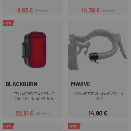
8,63 €
14,36 €
11,50 €
19,15 €
Prix
Prix habituel
Prix
Prix habituel
-15%
BLACKBURN
MWAVE
FEU ARRIÈRE À GRILLE
SONNETTE M- WAVE BELLA
ARRIÈRE BLACKBURN
DBX
22,91 €
14,90 €
26,95 €
Prix
Prix habituel
Prix
-15%
-20%