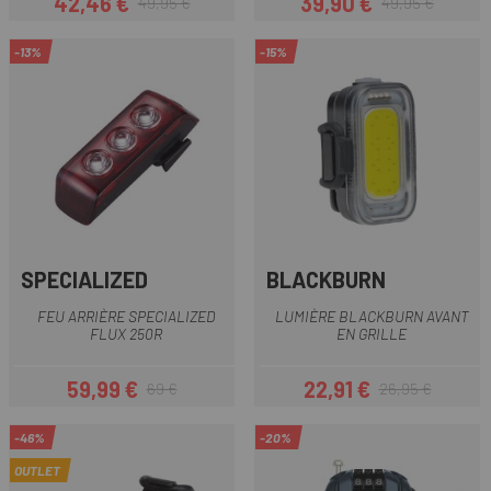
42,46 €
39,90 €
49,95 €
49,95 €
Prix
Prix habituel
Prix
Prix habituel
-13%
-15%
SPECIALIZED
BLACKBURN
FEU ARRIÈRE SPECIALIZED
LUMIÈRE BLACKBURN AVANT
FLUX 250R
EN GRILLE
59,99 €
22,91 €
69 €
26,95 €
Prix
Prix habituel
Prix
Prix habituel
-46%
-20%
OUTLET