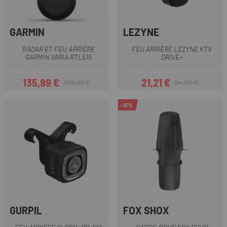
GARMIN
LEZYNE
RADAR ET FEU ARRIÈRE
FEU ARRIÈRE LEZYNE KTV
GARMIN VARIA RTL515
DRIVE+
135,99 €
21,21 €
199,99 €
24,95 €
Prix
Prix habituel
Prix
Prix habituel
-15%
GURPIL
FOX SHOX