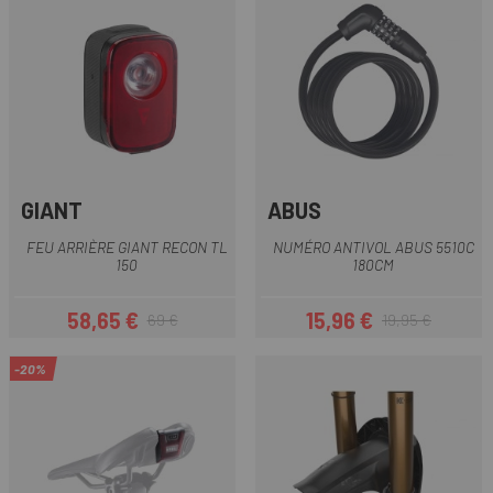
GIANT
ABUS
FEU ARRIÈRE GIANT RECON TL
NUMÉRO ANTIVOL ABUS 5510C
150
180CM
58,65 €
15,96 €
69 €
19,95 €
Prix
Prix habituel
Prix
Prix habituel
-20%