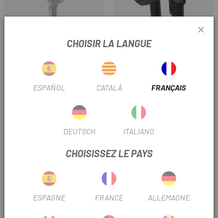
CHOISIR LA LANGUE
GIANT
FOX SHOX
FEU ARRIÈRE GIANT
GARDE-BOUE AVANT FOX 36-38
NUMEN+UNICLIP TL
ESPAÑOL
CATALÀ
FRANÇAIS
25,52 €
41,62 €
31,90 €
Prix
Prix habituel
Prix
-20%
-40%
DEUTSCH
ITALIANO
CHOISISSEZ LE PAYS
ESPAGNE
FRANCE
ALLEMAGNE
TOLS
SPECIALIZED