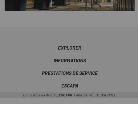
EXPLORER
INFORMATIONS
PRESTATIONS DE SERVICE
ESCAPA
Droits d'auteur © 2026,
ESCAPA
| FAIRE DU VÉLO ENSEMBLE