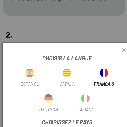
2.
ANALYSE DE LA BIOMÉCANIQUE ET DES
MESURES ACTUELLES DU VÉLO
CHOISIR LA LANGUE
Évaluation dynamique en 3D de la posture actuelle sur le vélo,
causes et origines des douleurs et dysfonctionnements,
points d'appui du vélo, évaluation et rééducation du schéma
ESPAÑOL
CATALÀ
FRANÇAIS
moteur de pédalage et de la position sur le vélo.
DEUTSCH
ITALIANO
3.
CHOISISSEZ LE PAYS