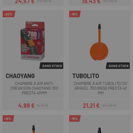
24,57 €
19,43 €
28,90 €
25,90 €
Prix
Prix habituel
Prix
Prix habituel
-20%
-15%
SANS STOCK
SANS STOCK
CHAOYANG
TUBOLITO
CHAMBRE À AIR ANTI-
CHAMBRE À AIR TUBOLITO CX/
CREVAISON CHAOYANG 700
GRAVEL 700/650B PRESTA 42
PRESTA 40MM
MM
4,88 €
21,21 €
6,10 €
24,95 €
Prix
Prix habituel
Prix
Prix habituel
-15%
-15%