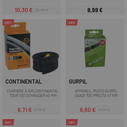
10,30 €
8,99 €
25,90 €
Prix
Prix habituel
Prix
-25%
-49%
CONTINENTAL
GURPIL
CHAMBRE À AIR CONTINENTAL
APPAREIL PHOTO GURPIL
TOUR 700 SCHRADER 40 MM
GAADI 700 PRESTA 47 MM
6,71 €
6,60 €
8,95 €
13,06 €
Prix
Prix habituel
Prix
Prix habituel
-29%
-25%