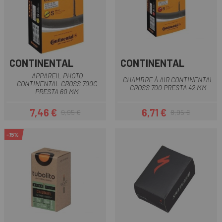
CONTINENTAL
CONTINENTAL
APPAREIL PHOTO
CHAMBRE À AIR CONTINENTAL
CONTINENTAL CROSS 700C
CROSS 700 PRESTA 42 MM
PRESTA 60 MM
7,46 €
6,71 €
9,95 €
8,95 €
Prix
Prix habituel
Prix
Prix habituel
-15%