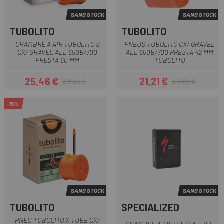
SANS STOCK
SANS STOCK
TUBOLITO
TUBOLITO
CHAMBRE À AIR TUBOLITO S
PNEUS TUBOLITO CX/ GRAVEL
CX/ GRAVEL ALL 650B/700
ALL 650B/700 PRESTA 42 MM
PRESTA 60 MM
TUBOLITO
25,46 €
21,21 €
29,95 €
24,95 €
Prix
Prix habituel
Prix
Prix habituel
-15%
SANS STOCK
SANS STOCK
TUBOLITO
SPECIALIZED
PNEU TUBOLITO X TUBE CX/