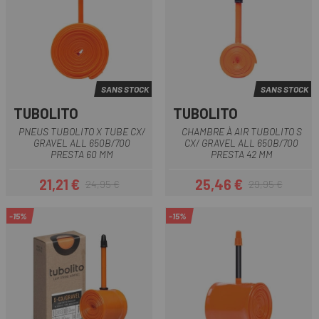
SANS STOCK
SANS STOCK
TUBOLITO
TUBOLITO
PNEUS TUBOLITO X TUBE CX/
CHAMBRE À AIR TUBOLITO S
GRAVEL ALL 650B/700
CX/ GRAVEL ALL 650B/700
PRESTA 60 MM
PRESTA 42 MM
21,21 €
25,46 €
24,95 €
29,95 €
Prix
Prix habituel
Prix
Prix habituel
-15%
-15%