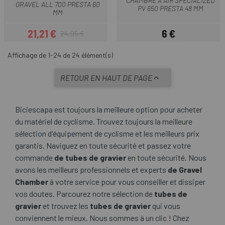
CHAMBRE À AIR SPECIALIZED
GRAVEL ALL 700 PRESTA 60
PV 650 PRESTA 48 MM
MM
21,21 €
6 €
24,95 €
Prix
Prix habituel
Prix
Affichage de 1-24 de 24 élément(s)
RETOUR EN HAUT DE PAGE
Biciescapa est toujours la meilleure option pour acheter
du matériel de cyclisme. Trouvez toujours la meilleure
sélection d'équipement de cyclisme et les meilleurs prix
garantis. Naviguez en toute sécurité et passez votre
commande
de tubes de gravier
en toute sécurité. Nous
avons les meilleurs professionnels et experts
de Gravel
Chamber
à votre service pour vous conseiller et dissiper
vos doutes. Parcourez notre sélection de
tubes de
gravier
et trouvez les
tubes de gravier
qui vous
conviennent le mieux. Nous sommes à un clic ! Chez