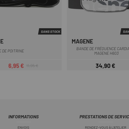
SANS STOCK
SAN
E
MAGENE
Noir
Multi
BANDE DE FRÉQUENCE CARDI
 DE POITRINE
MAGENE H603
6,95 €
34,90 €
11,95 €
Prix
Prix habituel
Prix
INFORMATIONS
PRESTATIONS DE SERVI
ENVOIS
RENDEZ-VOUS À L'ATELIER