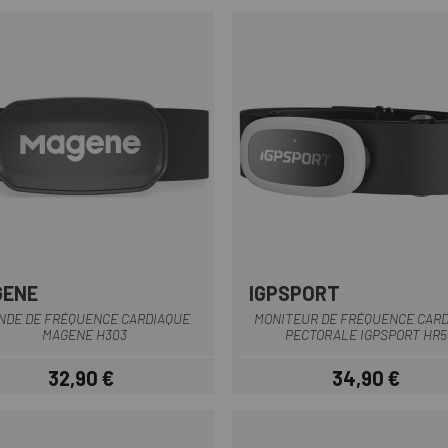
GENE
IGPSPORT
Multi
NDE DE FRÉQUENCE CARDIAQUE
MONITEUR DE FRÉQUENCE CAR
MAGENE H303
PECTORALE IGPSPORT HR5
32,90 €
34,90 €
Prix
Prix