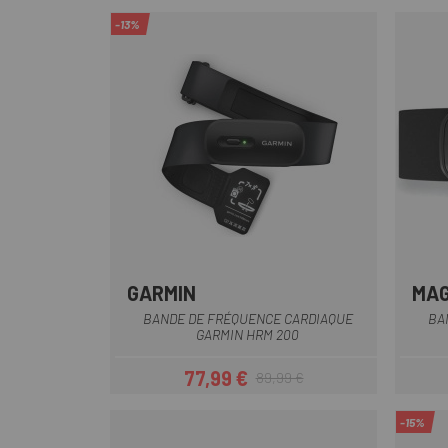
-13%
GARMIN
MA
Noir
BANDE DE FRÉQUENCE CARDIAQUE
BA
GARMIN HRM 200
77,99 €
89,99 €
Prix
Prix habituel
-15%