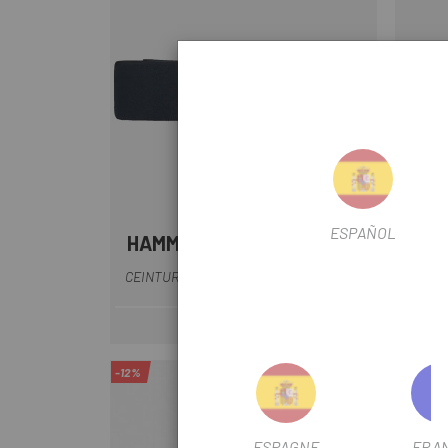
ESPAÑOL
HAMMERHEAD
GIA
Noir
SANG
CEINTURE CARDIO HAMMERHEAD KAROO
59 €
Prix
-12%
-12%
ESPAGNE
FRA