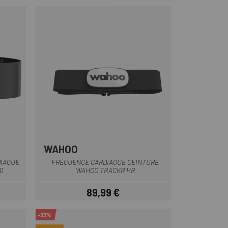
WAHOO
Multi
DIAQUE
FRÉQUENCE CARDIAQUE CEINTURE
0
WAHOO TRACKR HR
89,99 €
Prix
-33%