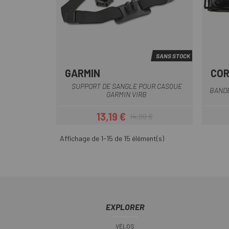
SANS STOCK
GARMIN
COR
Multi
SUPPORT DE SANGLE POUR CASQUE
BANDE
GARMIN VIRB
13,19 €
14,99 €
Prix
Prix habituel
Affichage de 1-15 de 15 élément(s)
EXPLORER
VÉLOS