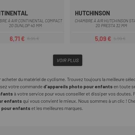
TINENTAL
HUTCHINSON
RE À AIR CONTINENTAL COMPACT
CHAMBRE À AIR HUTCHINSON ST
20 DUNLOP 40 MM
20 PRESTA 32 MM
6,71 €
5,09 €
8,95 €
5,99 €
Prix
Prix habituel
Prix
Prix habituel
VOIR PLUS
 acheter du matériel de cyclisme. Trouvez toujours la meilleure séle
passez votre commande
d'appareils photo pour enfants
en toute sé
nfants
à votre service pour vous conseiller et dissiper vos doutes. 
ur enfants
qui vous convient le mieux. Nous sommes à un clic ! Chez
o pour enfants
et les meilleures marques.