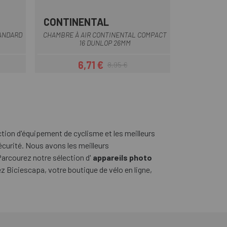
CONTINENTAL
Multi
ANDARD
CHAMBRE À AIR CONTINENTAL COMPACT
16 DUNLOP 26MM
6,71 €
8,95 €
Prix
Prix habituel
ction d'équipement de cyclisme et les meilleurs
curité. Nous avons les meilleurs
Parcourez notre sélection d'
appareils photo
 Biciescapa, votre boutique de vélo en ligne,