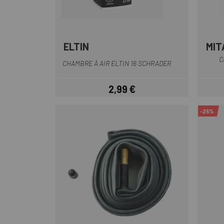
ELTIN
MIT
C
CHAMBRE À AIR ELTIN 16 SCHRADER
2,99 €
Prix
-25%