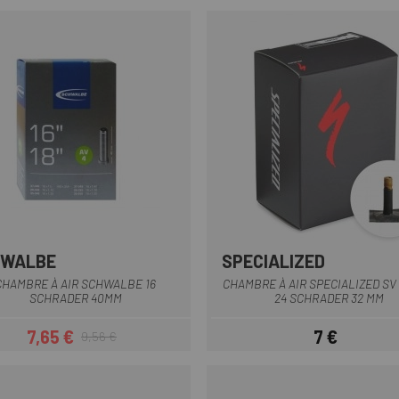
HWALBE
SPECIALIZED
CHAMBRE À AIR SCHWALBE 16
CHAMBRE À AIR SPECIALIZED SV
SCHRADER 40MM
24 SCHRADER 32 MM
7,65 €
7 €
9,56 €
Prix
Prix habituel
Prix