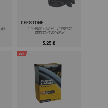
DEESTONE
2.50
CHAMBRE À AIR VALVE PRESTA
DEESTONE 20" 40MM
3,25 €
Prix
-25%