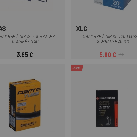
AS
XLC
Multi
HAMBRE À AIR 12.5 SCHRADER
CHAMBRE À AIR XLC 20 1.50-
COURBÉE À 90º
SCHRADER 35 MM
3,95 €
5,60 €
7 €
Prix
Prix
Prix habituel
-15%