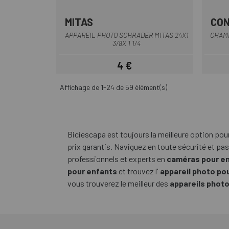
MITAS
CON
Multi
APPAREIL PHOTO SCHRADER MITAS 24X1
CHAMB
3/8X 1 1/4
4 €
Prix
Affichage de 1-24 de 59 élément(s)
Biciescapa est toujours la meilleure option pour
prix garantis. Naviguez en toute sécurité et 
professionnels et experts en
caméras pour e
pour enfants
et trouvez l'
appareil photo po
vous trouverez le meilleur des
appareils phot