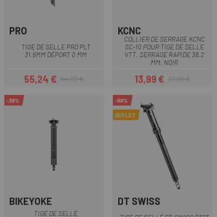
PRO
KCNC
COLLIER DE SERRAGE KCNC
TIGE DE SELLE PRO PLT
SC-10 POUR TIGE DE SELLE
31.6MM DÉPORT 0 MM
VTT, SERRAGE RAPIDE 38,2
MM, NOIR
55,24 €
13,99 €
64,99 €
27,90 €
Prix
Prix habituel
Prix
Prix habituel
-39%
-59%
OUTLET
BIKEYOKE
DT SWISS
TIGE DE SELLE