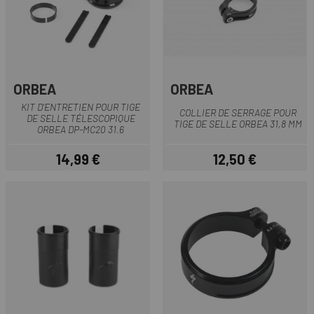
ORBEA
ORBEA
KIT D'ENTRETIEN POUR TIGE
COLLIER DE SERRAGE POUR
DE SELLE TÉLESCOPIQUE
TIGE DE SELLE ORBEA 31,8 MM
ORBEA DP-MC20 31.6
14,99 €
12,50 €
Prix
Prix