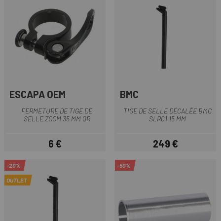
ESCAPA OEM
BMC
FERMETURE DE TIGE DE
TIGE DE SELLE DÉCALÉE BMC
SELLE ZOOM 35 MM QR
SLR01 15 MM
6 €
249 €
Prix
Prix
-20%
-50%
OUTLET