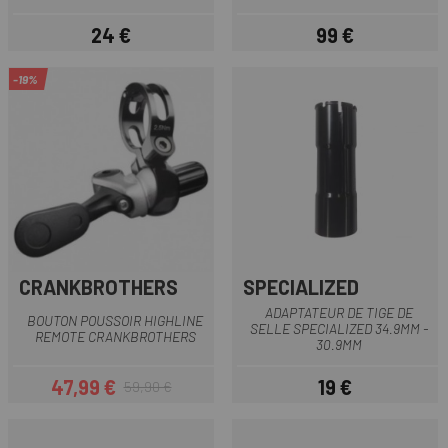
24 €
99 €
Prix
Prix
-19%
CRANKBROTHERS
SPECIALIZED
ADAPTATEUR DE TIGE DE
BOUTON POUSSOIR HIGHLINE
SELLE SPECIALIZED 34.9MM -
REMOTE CRANKBROTHERS
30.9MM
47,99 €
19 €
59,90 €
Prix
Prix habituel
Prix