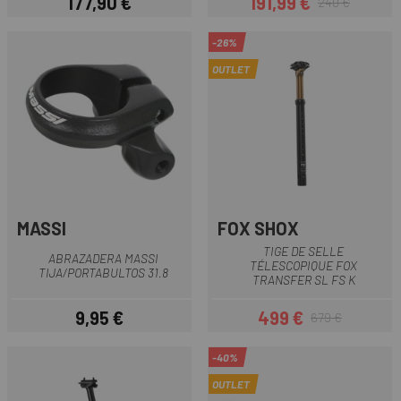
177,90 €
191,99 €
240 €
Prix
Prix
Prix habituel
-26%
OUTLET
MASSI
FOX SHOX
TIGE DE SELLE
ABRAZADERA MASSI
TÉLESCOPIQUE FOX
TIJA/PORTABULTOS 31.8
TRANSFER SL FS K
9,95 €
499 €
679 €
Prix
Prix
Prix habituel
-40%
OUTLET