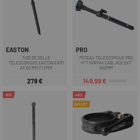
EASTON
PRO
TIGE DE SELLE
POTEAU TÉLESCOPIQUE PRO
TÉLESCOPIQUE EASTON EA70
VTT KORYAK CÂBLAGE EXT
AX 50 MM 27.2MM
400MM
279 €
149,99 €
249,99 €
Prix
Prix
Prix habituel
-15%
-49%
OUTLET