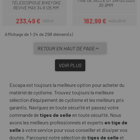
TIGE DE SELLE DT SWISS D323
TÉLESCOPIQUE BIKEYOKE
30.9MM
REVIVE MAX 34,9 125 MM
233,49 €
162,99 €
389 €
405,30 €
Prix
Prix habituel
Prix
Prix habituel
Affichage de 1-24 de 298 élément(s)
RETOUR EN HAUT DE PAGE
VOIR PLUS
Escapa est toujours la meilleure option pour acheter du
matériel de cyclisme. Trouvez toujours la meilleure
sélection d'équipement de cyclisme et les meilleurs prix
garantis. Naviguez en toute sécurité et passez votre
commande de
tiges de selle
en toute sécurité. Nous
avons les meilleurs professionnels et experts
en tige de
selle
à votre service pour vous conseiller et dissiper vos
doutes. Parcourez notre sélection de
tiges de selle
et