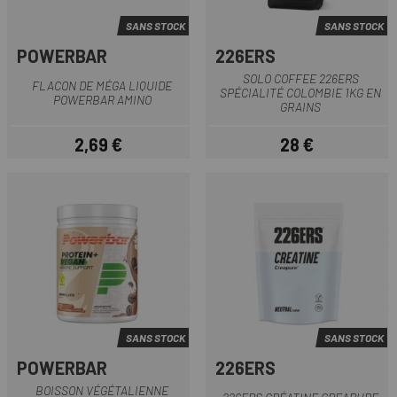
SANS STOCK
SANS STOCK
POWERBAR
226ERS
SOLO COFFEE 226ERS
FLACON DE MÉGA LIQUIDE
SPÉCIALITÉ COLOMBIE 1KG EN
POWERBAR AMINO
GRAINS
2,69 €
28 €
Prix
Prix
SANS STOCK
SANS STOCK
POWERBAR
226ERS
BOISSON VÉGÉTALIENNE