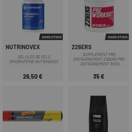
SANS STOCK
SANS STOCK
NUTRINOVEX
226ERS
SUPPLÉMENT PRÉ-
GÉLULES DE SELS
ENTRAÎNEMENT 226ERS PRÉ-
D'HIDRATÉINE NUTRINOVEX
ENTRAÎNEMENT 300G
26,50 €
35 €
Prix
Prix