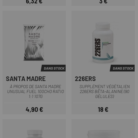
6,32 €
3 €
Prix
Prix
SANS STOCK
SANS STOCK
SANTA MADRE
226ERS
À PROPOS DE SANTA MADRE
SUPPLÉMENT VÉGÉTALIEN
UNUSUAL FUEL 100CHO RATIO
226ERS BÊTA-ALANINE (90
1:1 107G
GÉLULES)
4,90 €
18 €
Prix
Prix