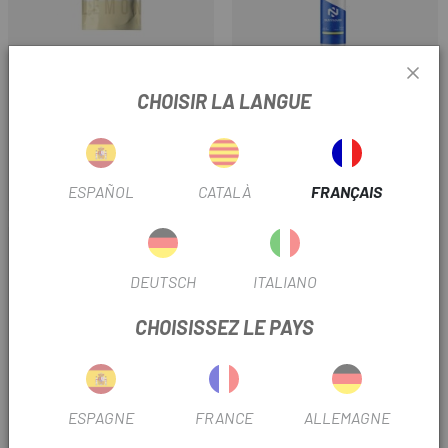
SANTA MADRE
NUTRINOVEX
CHOISIR LA LANGUE
SANTA MADRE CARBOFUEL
MAGNÉSIUM NUTRINOVEX
45CHO 832G (16 DOSES)
250MG
ESPAÑOL
CATALÀ
FRANÇAIS
29,50 €
1,90 €
Prix
Prix
DEUTSCH
ITALIANO
CHOISISSEZ LE PAYS
SANS STOCK
ESPAGNE
FRANCE
ALLEMAGNE
POWERGYM
POWERBAR