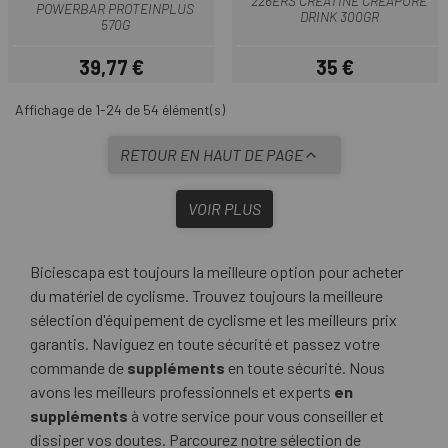
226ERS CRÉATINE CREAPURE
POWERBAR PROTEINPLUS
DRINK 300GR
570G
39,77 €
35 €
Prix
Prix
Affichage de 1-24 de 54 élément(s)
RETOUR EN HAUT DE PAGE
VOIR PLUS
Biciescapa est toujours la meilleure option pour acheter
du matériel de cyclisme. Trouvez toujours la meilleure
sélection d'équipement de cyclisme et les meilleurs prix
garantis. Naviguez en toute sécurité et passez votre
commande de
suppléments
en toute sécurité. Nous
avons les meilleurs professionnels et experts
en
suppléments
à votre service pour vous conseiller et
dissiper vos doutes. Parcourez notre sélection de