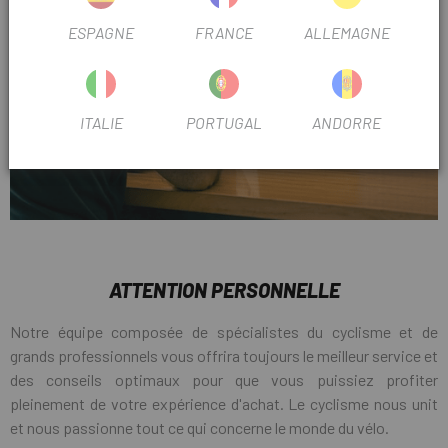
ESPAGNE
FRANCE
ALLEMAGNE
ITALIE
PORTUGAL
ANDORRE
ATTENTION PERSONNELLE
Notre équipe composée de spécialistes du cyclisme et de
grands professionnels vous offrira toujours le meilleur service et
des conseils optimaux pour que vous puissiez profiter
pleinement de votre expérience d'achat. Le cyclisme nous unit
et nous passionne tout ce qui concerne le monde du vélo.