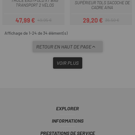
THULE EASYFOLD XT BAG
SUPÉRIEUR TOLS SACOCHE DE
TRANSPORT 2 VÉLOS
CADRE AINA
47,99 €
29,20 €
49,95 €
36,50 €
Prix
Prix habituel
Prix
Prix habituel
Affichage de 1-24 de 34 élément(s)
RETOUR EN HAUT DE PAGE
VOIR PLUS
EXPLORER
INFORMATIONS
PRESTATIONS DE SERVICE