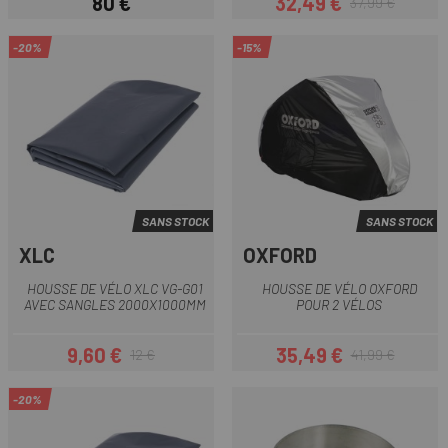
80 €
32,49 €
37,99 €
Prix
Prix
Prix habituel
-20%
-15%
SANS STOCK
SANS STOCK
XLC
OXFORD
HOUSSE DE VÉLO XLC VG-G01
HOUSSE DE VÉLO OXFORD
AVEC SANGLES 2000X1000MM
POUR 2 VÉLOS
9,60 €
35,49 €
12 €
41,99 €
Prix
Prix habituel
Prix
Prix habituel
-20%