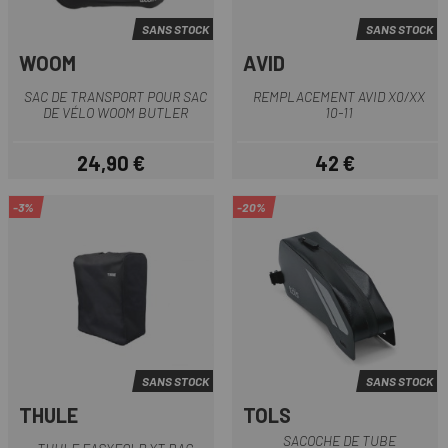
SANS STOCK
SANS STOCK
WOOM
AVID
SAC DE TRANSPORT POUR SAC
REMPLACEMENT AVID X0/XX
DE VÉLO WOOM BUTLER
10-11
24,90 €
42 €
Prix
Prix
-3%
-20%
SANS STOCK
SANS STOCK
THULE
TOLS
SACOCHE DE TUBE