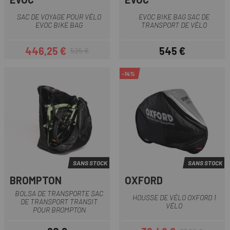
SAC DE VOYAGE POUR VÉLO
EVOC BIKE BAG SAC DE
EVOC BIKE BAG
TRANSPORT DE VÉLO
446,25 €
545 €
525 €
Prix
Prix habituel
Prix
-14%
SANS STOCK
SANS STOCK
BROMPTON
OXFORD
BOLSA DE TRANSPORTE SAC
HOUSSE DE VÉLO OXFORD 1
DE TRANSPORT TRANSIT
VÉLO
POUR BROMPTON