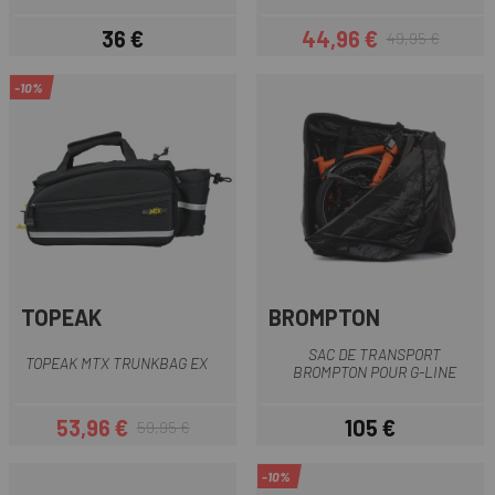
36 €
44,96 €
49,95 €
Prix
Prix
Prix habituel
-10%
TOPEAK
BROMPTON
SAC DE TRANSPORT
TOPEAK MTX TRUNKBAG EX
BROMPTON POUR G-LINE
53,96 €
105 €
59,95 €
Prix
Prix habituel
Prix
-10%