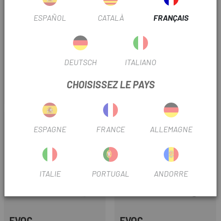
ESPAÑOL
CATALÀ
FRANÇAIS
BROMPTON
BOBIKE
GRAND SAC ÉTANCHE
DEUTSCH
ITALIANO
ADAPTATEUR D'ATTELAGE BOB
BROMPTON METRO, AVEC
10*1
STRUCTURE
CHOISISSEZ LE PAYS
225 €
34 €
Prix
Prix
-15%
ESPAGNE
FRANCE
ALLEMAGNE
ITALIE
PORTUGAL
ANDORRE
EVOC
EVOC