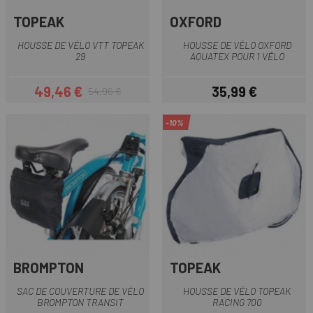
TOPEAK
OXFORD
HOUSSE DE VÉLO VTT TOPEAK
HOUSSE DE VÉLO OXFORD
29
AQUATEX POUR 1 VÉLO
49,46 €
35,99 €
54,96 €
Prix
Prix habituel
Prix
-10%
BROMPTON
TOPEAK
SAC DE COUVERTURE DE VÉLO
HOUSSE DE VÉLO TOPEAK
BROMPTON TRANSIT
RACING 700