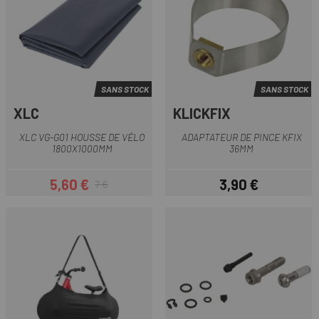
SANS STOCK
SANS STOCK
XLC
KLICKFIX
XLC VG-G01 HOUSSE DE VÉLO
ADAPTATEUR DE PINCE KFIX
1800X1000MM
36MM
5,60 €
3,90 €
7 €
Prix
Prix habituel
Prix