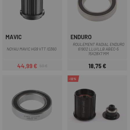
MAVIC
ENDURO
ROULEMENT RADIAL ENDURO
NOYAU MAVIC HG9 VTT ID360
61902 LLU/LLB ABEC-5
15X28X7 MM
44,99 €
18,75 €
50 €
Prix
Prix habituel
Prix
-12%