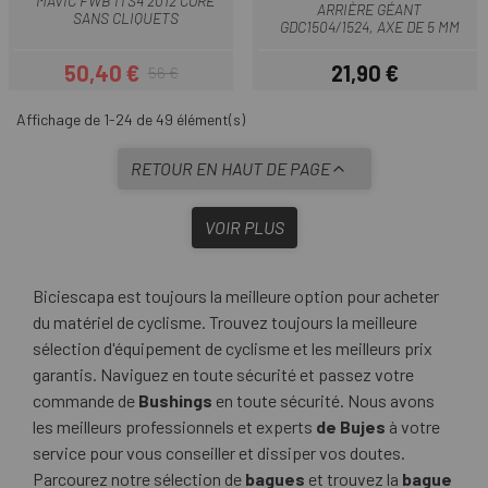
MAVIC FWB ITS4 2012 CORE
ARRIÈRE GÉANT
SANS CLIQUETS
GDC1504/1524, AXE DE 5 MM
50,40 €
21,90 €
56 €
Prix
Prix habituel
Prix
Affichage de 1-24 de 49 élément(s)
RETOUR EN HAUT DE PAGE
VOIR PLUS
Biciescapa est toujours la meilleure option pour acheter
du matériel de cyclisme. Trouvez toujours la meilleure
sélection d'équipement de cyclisme et les meilleurs prix
garantis. Naviguez en toute sécurité et passez votre
commande de
Bushings
en toute sécurité. Nous avons
les meilleurs professionnels et experts
de Bujes
à votre
service pour vous conseiller et dissiper vos doutes.
Parcourez notre sélection de
bagues
et trouvez la
bague