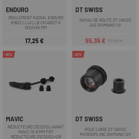
ENDURO
DT SWISS
ROULEMENT RADIAL ENDURO
NOYAU DE ROUTE DT SWISS
61802 LLU/LLB CN ABEC-5
240 SHIMANO 11V
15X24X5 MM
17,25 €
55,35 €
62,90 €
Prix
Prix
Prix habituel
-10%
-12%
MAVIC
DT SWISS
RÉDUCTEURS D'ESSIEU AVANT
ROUE LIBRE DT SWISS
MAVIC 15-9 MM FRT
MICROSPLINE SHIMANO 12V
RÉDUCTEURS D'ESSIEU+QR