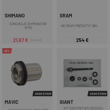
SHIMANO
SRAM
CONO BUJE SHIMANO HB-
HB SRAM PRÉDICTIF 28H
M770
21,67 €
254 €
25,49 €
Prix
Prix habituel
Prix
-10%
SANS STOCK
SANS STOCK
MAVIC
GIANT
KIT D'ENTRETIEN D'ESSIEU