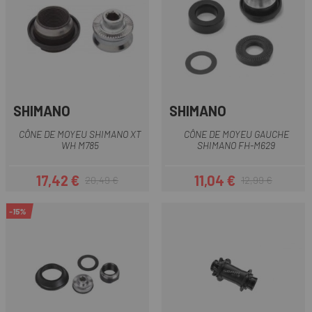
SHIMANO
SHIMANO
CÔNE DE MOYEU SHIMANO XT
CÔNE DE MOYEU GAUCHE
WH M785
SHIMANO FH-M629
17,42 €
11,04 €
20,49 €
12,99 €
Prix
Prix habituel
Prix
Prix habituel
-15%