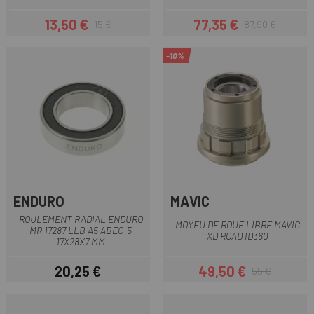
13,50 €
77,35 €
15 €
87,90 €
Prix
Prix habituel
Prix
Prix habituel
-10%
ENDURO
MAVIC
ROULEMENT RADIAL ENDURO
MOYEU DE ROUE LIBRE MAVIC
MR 17287 LLB A5 ABEC-5
XD ROAD ID360
17X28X7 MM
20,25 €
49,50 €
55 €
Prix
Prix
Prix habituel