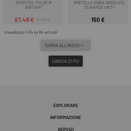
SPORTFUL PULSE W
BRETELLE GOBIK ABSOLUTE
BIBTIGHT
7.0 AVANCE UNITY
67,49 €
150 €
99,90 €
Prezzo
Prezzo base
Prezzo
Visualizzati 1-24 su 84 articoli
TORNA ALL'INIZIO
CARICA DI PIÙ
ESPLORARE
INFORMAZIONE
SERVIZI