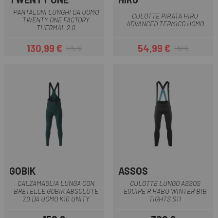
PANTALONI LUNGHI DA UOMO
CULOTTE PIRATA HIRU
TWENTY ONE FACTORY
ADVANCED TERMICO UOMO
THERMAL 2.0
130,99 €
54,99 €
175 €
119 €
Prezzo
Prezzo base
Prezzo
Prezzo base
GOBIK
ASSOS
CALZAMAGLIA LUNGA CON
CULOTTE LUNGO ASSOS
BRETELLE GOBIK ABSOLUTE
EQUIPE R HABU WINTER BIB
7.0 DA UOMO K10 UNITY
TIGHTS S11