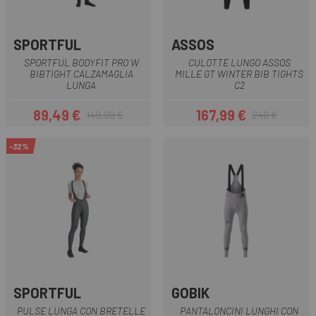
SPORTFUL
ASSOS
SPORTFUL BODYFIT PRO W
CULOTTE LUNGO ASSOS
BIBTIGHT CALZAMAGLIA
MILLE GT WINTER BIB TIGHTS
LUNGA
C2
89,49 €
167,99 €
149,90 €
240 €
Prezzo
Prezzo base
Prezzo
Prezzo base
-32%
SPORTFUL
GOBIK
PULSE LUNGA CON BRETELLE
PANTALONCINI LUNGHI CON