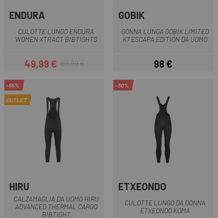
ENDURA
GOBIK
CULOTTE LUNGO ENDURA
GONNA LUNGA GOBIK LIMITED
WOMEN XTRACT BIBTIGHTS
K7 ESCAPA EDITION DA UOMO
49,99 €
98 €
99,99 €
Prezzo
Prezzo base
Prezzo
-55%
-30%
OUTLET
HIRU
ETXEONDO
CALZAMAGLIA DA UOMO HIRU
CULOTTE LUNGO DA DONNA
ADVANCED THERMAL CARGO
ETXEONDO KOMA
BIBTIGHT