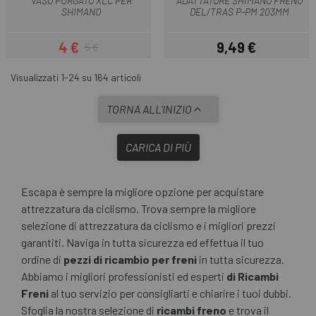
VASO PURGATO XLC PER
ADATTATORE SHIMANO FRENO
SHIMANO
DEL/TRAS P-PM 203MM
4 €
9,49 €
5 €
Prezzo
Prezzo base
Prezzo
Visualizzati 1-24 su 164 articoli
TORNA ALL'INIZIO
CARICA DI PIÙ
Escapa è sempre la migliore opzione per acquistare
attrezzatura da ciclismo. Trova sempre la migliore
selezione di attrezzatura da ciclismo e i migliori prezzi
garantiti. Naviga in tutta sicurezza ed effettua il tuo
ordine di
pezzi di ricambio per freni
in tutta sicurezza.
Abbiamo i migliori professionisti ed esperti
di Ricambi
Freni
al tuo servizio per consigliarti e chiarire i tuoi dubbi.
Sfoglia la nostra selezione di
ricambi freno
e trova il