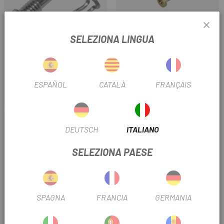
SELEZIONA LINGUA
SHIMANO
SHIMANO
RITENZIONE PASTIGLIE E
CONFEZIONE
GHIERA DI BLOCCAGGIO
RIDUTTORE/OVALE PER TUBO
XTR/ULTEGRA/XT/105
FLESSIBILE BH90 XT.
ESPAÑOL
CATALÀ
FRANÇAIS
4,79 €
5 €
Prezzo
Prezzo
-10%
DEUTSCH
ITALIANO
SELEZIONA PAESE
SPAGNA
FRANCIA
GERMANIA
SHIMANO
GALFER