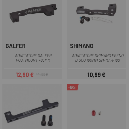
GALFER
SHIMANO
ADATTATORE GALFER
ADATTATORE SHIMANO FRENO
POSTMOUNT +63MM
DISCO 180MM SM-MA-F180
12,90 €
10,99 €
14,33 €
Prezzo
Prezzo base
Prezzo
-10%