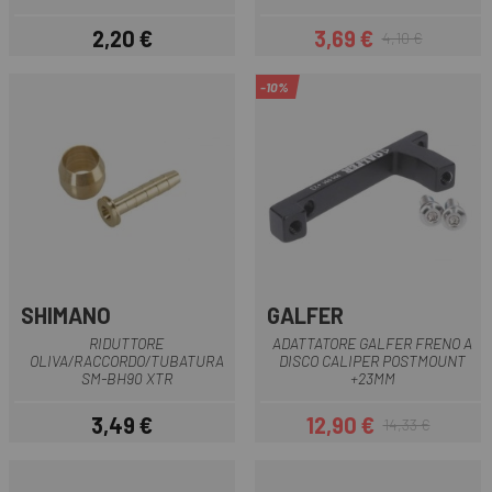
2,20 €
3,69 €
4,10 €
Prezzo
Prezzo
Prezzo base
-10%
SHIMANO
GALFER
RIDUTTORE
ADATTATORE GALFER FRENO A
OLIVA/RACCORDO/TUBATURA
DISCO CALIPER POSTMOUNT
SM-BH90 XTR
+23MM
3,49 €
12,90 €
14,33 €
Prezzo
Prezzo
Prezzo base