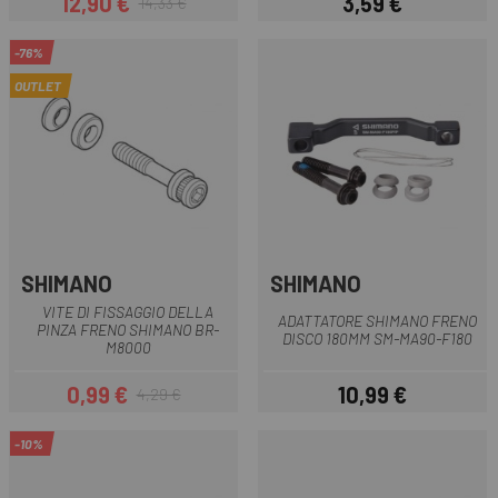
12,90 €
3,59 €
14,33 €
Prezzo
Prezzo base
Prezzo
-76%
OUTLET
SHIMANO
SHIMANO
VITE DI FISSAGGIO DELLA
ADATTATORE SHIMANO FRENO
PINZA FRENO SHIMANO BR-
DISCO 180MM SM-MA90-F180
M8000
0,99 €
10,99 €
4,29 €
Prezzo
Prezzo base
Prezzo
-10%