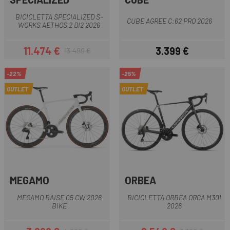
BICICLETTA SPECIALIZED S-
CUBE AGREE C:62 PRO 2026
WORKS AETHOS 2 DI2 2026
11.474 €
3.399 €
13.499 €
Prezzo
Prezzo base
Prezzo
-22%
-25%
OUTLET
OUTLET
MEGAMO
ORBEA
MEGAMO RAISE 05 CW 2026
BICICLETTA ORBEA ORCA M30I
BIKE
2026