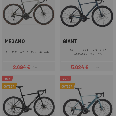
MEGAMO
GIANT
BICICLETTA GIANT TCR
MEGAMO RAISE 15 2026 BIKE
ADVANCED SL 1 25
2.694 €
5.024 €
3.499 €
8.374 €
Prezzo
Prezzo base
Prezzo
Prezzo base
-30%
-20%
OUTLET
OUTLET