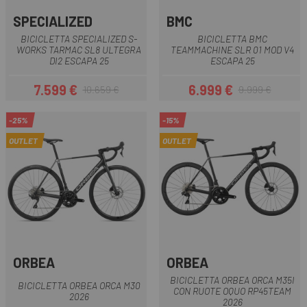
SPECIALIZED
BMC
BICICLETTA SPECIALIZED S-
BICICLETTA BMC
WORKS TARMAC SL8 ULTEGRA
TEAMMACHINE SLR 01 MOD V4
DI2 ESCAPA 25
ESCAPA 25
7.599 €
6.999 €
10.659 €
9.999 €
Prezzo
Prezzo base
Prezzo
Prezzo base
-25%
-15%
OUTLET
OUTLET
ORBEA
ORBEA
BICICLETTA ORBEA ORCA M35I
BICICLETTA ORBEA ORCA M30
CON RUOTE OQUO RP45TEAM
2026
2026