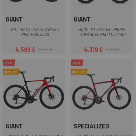
GIANT
GIANT
BICI GIANT TCR ADVANCED
BICICLETTA GIANT PROPEL
PRO 0-DI2 2026
ADVANCED PRO 1 DI2 2027
4.599 €
4.319 €
6.574 €
5.399 €
Prezzo
Prezzo base
Prezzo
Prezzo base
-32%
-30%
OUTLET
OUTLET
GIANT
SPECIALIZED