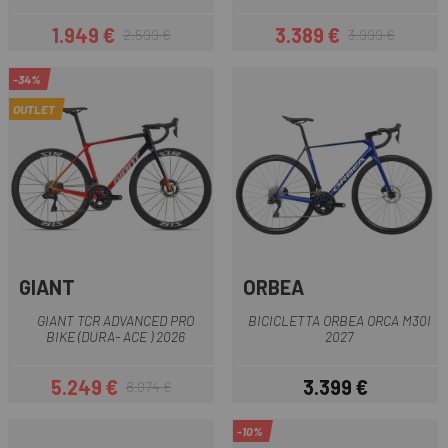
1.949 €
3.389 €
2.599 €
3.999 €
Prezzo
Prezzo base
Prezzo
Prezzo base
-34%
OUTLET
GIANT
ORBEA
GIANT TCR ADVANCED PRO
BICICLETTA ORBEA ORCA M30I
BIKE (DURA- ACE ) 2026
2027
5.249 €
3.399 €
8.074 €
Prezzo
Prezzo base
Prezzo
-10%