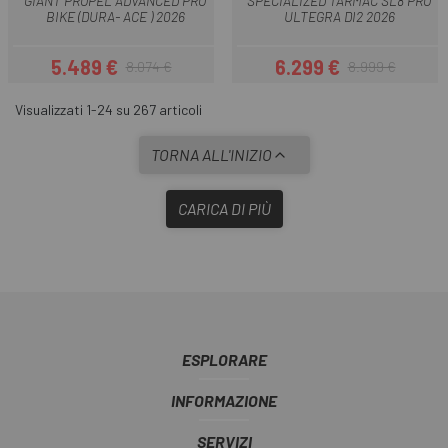
GIANT PROPEL ADVANCED PRO
SPECIALIZED TARMAC SL8 PRO
BIKE (DURA- ACE ) 2026
ULTEGRA DI2 2026
5.489 €
6.299 €
8.074 €
8.999 €
Prezzo
Prezzo base
Prezzo
Prezzo base
Visualizzati 1-24 su 267 articoli
TORNA ALL'INIZIO
CARICA DI PIÙ
ESPLORARE
INFORMAZIONE
SERVIZI