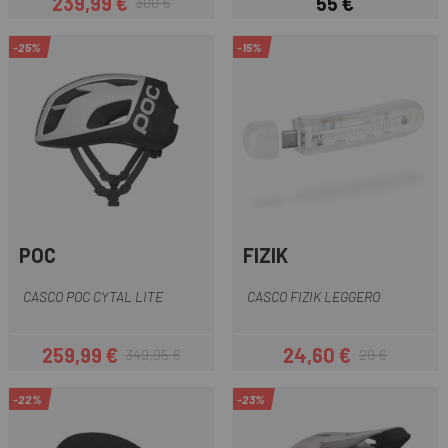
239,99 €
55 €
300 €
Prezzo
Prezzo base
Prezzo
-25%
-15%
POC
FIZIK
CASCO POC CYTAL LITE
CASCO FIZIK LEGGERO
259,99 €
24,60 €
349,95 €
29 €
Prezzo
Prezzo base
Prezzo
Prezzo base
-22%
-23%