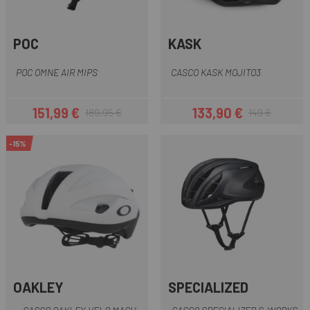
POC
KASK
POC OMNE AIR MIPS
CASCO KASK MOJITO3
151,99 €
133,90 €
189,95 €
149 €
Prezzo
Prezzo base
Prezzo
Prezzo base
-15%
OAKLEY
SPECIALIZED