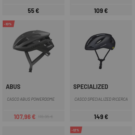
55 €
109 €
Prezzo
Prezzo
-10%
ABUS
SPECIALIZED
CASCO ABUS POWERDOME
CASCO SPECIALIZED RICERCA
107,96 €
149 €
119,95 €
Prezzo
Prezzo base
Prezzo
-12%