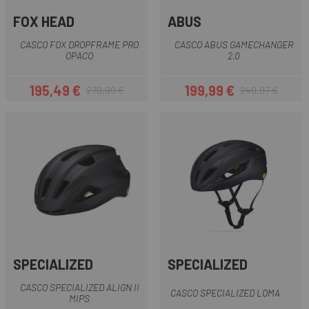
FOX HEAD
ABUS
CASCO FOX DROPFRAME PRO
CASCO ABUS GAMECHANGER
OPACO
2.0
195,49 €
199,99 €
279,99 €
249,97 €
Prezzo
Prezzo base
Prezzo
Prezzo base
SPECIALIZED
SPECIALIZED
CASCO SPECIALIZED ALIGN II
CASCO SPECIALIZED LOMA
MIPS