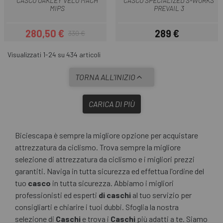
CASCO OAKLEY VELO MACH
CASCO SPECIALIZED S-WORKS
MIPS
PREVAIL 3
280,50 €
289 €
330 €
Prezzo
Prezzo base
Prezzo
Visualizzati 1-24 su 434 articoli
TORNA ALL'INIZIO
CARICA DI PIÙ
Biciescapa è sempre la migliore opzione per acquistare
attrezzatura da ciclismo. Trova sempre la migliore
selezione di attrezzatura da ciclismo e i migliori prezzi
garantiti. Naviga in tutta sicurezza ed effettua l'ordine del
tuo
casco
in tutta sicurezza. Abbiamo i migliori
professionisti ed esperti
di caschi
al tuo servizio per
consigliarti e chiarire i tuoi dubbi. Sfoglia la nostra
selezione di
Caschi
e trova i
Caschi
più adatti a te. Siamo