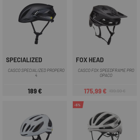
SPECIALIZED
FOX HEAD
CASCO SPECIALIZED PROPERO
CASCO FOX SPEEDFRAME PRO
4
OPACO
189 €
175,99 €
199,99 €
Prezzo
Prezzo
Prezzo base
-5%