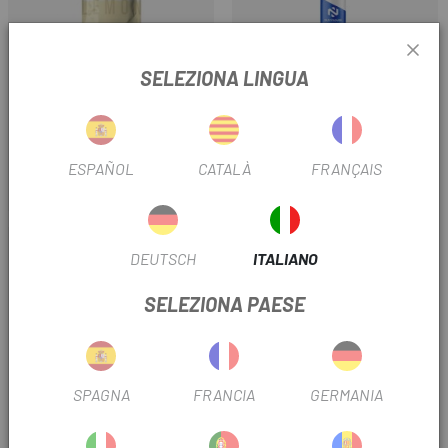
SELEZIONA LINGUA
SANTA MADRE
NUTRINOVEX
SANTA MADRE CARBOFUEL
MAGNESIO NUTRINOVEX
45CHO 832G (16 DOSI)
250MG
ESPAÑOL
CATALÀ
FRANÇAIS
29,50 €
1,90 €
Prezzo
Prezzo
DEUTSCH
ITALIANO
SELEZIONA PAESE
SPAGNA
FRANCIA
GERMANIA
ESAURITO
POWERGYM
POWERBAR