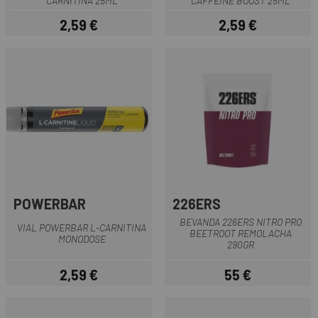
CARNITINA 25ML
CAFFEINE BOOST 25ML
2,59 €
2,59 €
Prezzo
Prezzo
POWERBAR
226ERS
BEVANDA 226ERS NITRO PRO
VIAL POWERBAR L-CARNITINA
BEETROOT REMOLACHA
MONODOSE
290GR
2,59 €
55 €
Prezzo
Prezzo