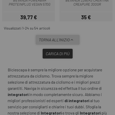
BEVANDA POWERBAR
BEVANDA 226ERS CREATINA
PROTEINPLUS VEGAN 570G
CREAPURE 300GR
39,77 €
35 €
Prezzo
Prezzo
Visualizzati 1-24 su 54 articoli
TORNA ALL'INIZIO
CARICA DI PIÙ
Biciescapa è sempre la migliore opzione per acquistare
attrezzatura da ciclismo. Trova sempre la migliore
selezione di attrezzatura da ciclismo e i migliori prezzi
garantiti. Naviga in sicurezza ed effettua il tuo ordine di
integratori
in modo completamente sicuro. Abbiamo i
migliori professionisti ed esperti
di integratori
al tuo
servizio per consigliarti e chiarire i tuoi dubbi. Sfoglia la
nostra selezione di
Integratori
e trova gli
Integratori
più