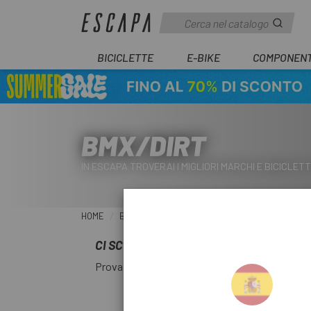
BICICLETTE
E-BIKE
COMPONENT
BMX/DIRT
IN ESCAPA TROVERAI I MIGLIORI MARCHI E BICICLETT
HOME
BICICLETTE
BMX/DIRT
CI SCUSIAMO PER L'INCONVENIENTE.
Prova a fare nuovamente la ricerca