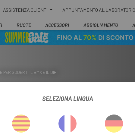
ASSISTENZA CLIENTI
APPUNTAMENTO AL LABORATORI
I
RUOTE
ACCESSORI
ABBIGLIAMENTO
E PER GODERTI IL BMX E IL DIRT
SELEZIONA LINGUA