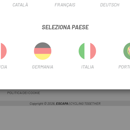
CATALÀ
FRANÇAIS
DEUTSCH
SELEZIONA PAESE
INFORMAZIONE
SERVIZI
SPEDIZIONI
APPUNTAMENTO IN OFFICINA
CONDIZIONI DI ACQUISTO
MAPPA DEL SITO
PAGAMENTO SICURO
ISCRIVITI ORA E OTTIENI LA MIGLIORE
CIA
GERMANIA
ITALIA
PORT
POLITICA SULLA PRIVACY
BLOG
GARANZIE
FINANZIAMENTO
POLITICA DEI COOKIE
Copyright © 2026,
ESCAPA
| CYCLING TOGETHER