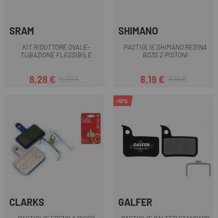
SRAM
SHIMANO
KIT RIDUTTORE OVALE-
PASTIGLIE SHIMANO RESINA
TUBAZIONE FLESSIBILE
B03S 2 PISTONI
8,28 €
8,19 €
9,20 €
9,10 €
Prezzo
Prezzo base
Prezzo
Prezzo base
-10%
CLARKS
GALFER