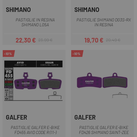
SHIMANO
SHIMANO
PASTIGLIE IN RESINA
PASTIGLIE SHIMANO D03S-RX
SHIMANO L05A
IN RESINA
22,30 €
19,70 €
23,99 €
20,49 €
Prezzo
Prezzo base
Prezzo
Prezzo base
-10%
-10%
GALFER
GALFER
PASTIGLIE GALFER E-BIKE
PASTIGLIE GALFER E-BIKE
FD455 AVID CODE R (11-)
FD426 SHIMANO SAINT-ZEE