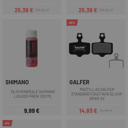
25,38 €
25,38 €
28,20 €
28,20 €
Prezzo
Prezzo base
Prezzo
Prezzo base
-10%
SHIMANO
GALFER
PASTILLAS GALFER
OLIO MINERALE SHIMANO
STANDARD FD427 AVID ELIXIR-
LIQUIDO FRENI 100 ML
SRAM XX
9,99 €
14,83 €
16,48 €
Prezzo
Prezzo
Prezzo base
-6%