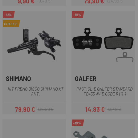
9,90 €
79,90 €
10,49 €
124,99 €
Prezzo
Prezzo base
Prezzo
Prezzo base
-41%
-10%
OUTLET
SHIMANO
GALFER
KIT FRENO DISCO SHIMANO XT
PASTIGLIE GALFER STANDARD
ANT.
FD455 AVID CODE R (11-)
79,90 €
14,83 €
135,99 €
16,48 €
Prezzo
Prezzo base
Prezzo
Prezzo base
-10%