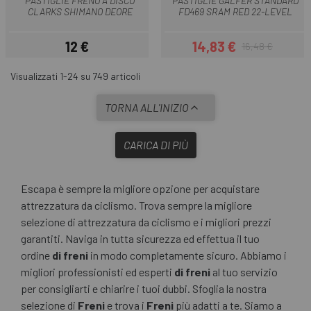
PASTIGLIE FRENO A DISCO
PASTIGLIE GALFER STANDARD
CLARKS SHIMANO DEORE
FD469 SRAM RED 22-LEVEL
12 €
14,83 €
16,48 €
Prezzo
Prezzo
Prezzo base
Visualizzati 1-24 su 749 articoli
TORNA ALL'INIZIO
CARICA DI PIÙ
Escapa è sempre la migliore opzione per acquistare
attrezzatura da ciclismo. Trova sempre la migliore
selezione di attrezzatura da ciclismo e i migliori prezzi
garantiti. Naviga in tutta sicurezza ed effettua il tuo
ordine
di freni
in modo completamente sicuro. Abbiamo i
migliori professionisti ed esperti
di freni
al tuo servizio
per consigliarti e chiarire i tuoi dubbi. Sfoglia la nostra
selezione di
Freni
e trova i
Freni
più adatti a te. Siamo a