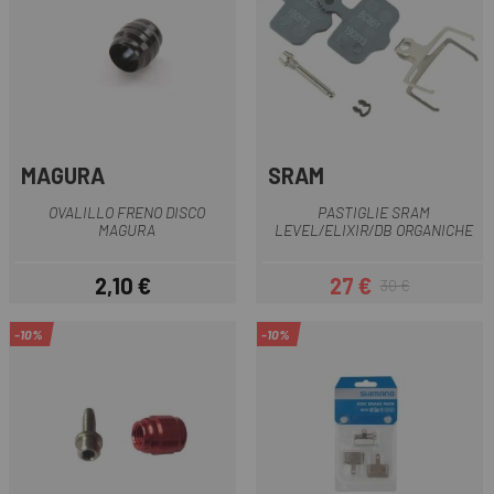
MAGURA
SRAM
OVALILLO FRENO DISCO
PASTIGLIE SRAM
MAGURA
LEVEL/ELIXIR/DB ORGANICHE
2,10 €
27 €
30 €
Prezzo
Prezzo
Prezzo base
-10%
-10%