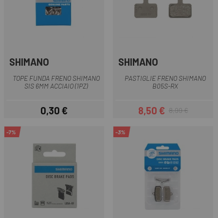
SHIMANO
SHIMANO
TOPE FUNDA FRENO SHIMANO
PASTIGLIE FRENO SHIMANO
SIS 6MM ACCIAIO (1PZ)
B05S-RX
0,30 €
8,50 €
8,99 €
Prezzo
Prezzo
Prezzo base
-7%
-3%