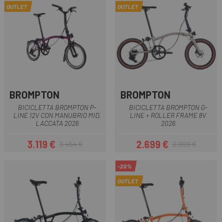
OUTLET
OUTLET
BROMPTON
BROMPTON
BICICLETTA BROMPTON P-
BICICLETTA BROMPTON G-
LINE 12V CON MANUBRIO MID,
LINE + ROLLER FRAME 8V
LACCATA 2026
2026
3.119 €
2.699 €
3.464 €
2.999 €
Prezzo
Prezzo base
Prezzo
Prezzo base
-20%
OUTLET