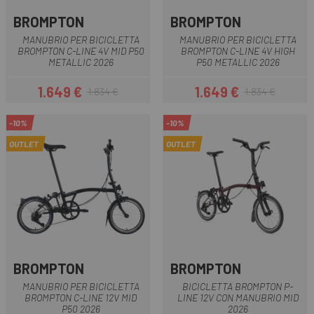
BROMPTON
BROMPTON
MANUBRIO PER BICICLETTA
MANUBRIO PER BICICLETTA
BROMPTON C-LINE 4V MID P50
BROMPTON C-LINE 4V HIGH
METALLIC 2026
P50 METALLIC 2026
1.649 €
1.649 €
1.834 €
1.834 €
Prezzo
Prezzo base
Prezzo
Prezzo base
-10%
-10%
OUTLET
OUTLET
BROMPTON
BROMPTON
MANUBRIO PER BICICLETTA
BICICLETTA BROMPTON P-
BROMPTON C-LINE 12V MID
LINE 12V CON MANUBRIO MID
P50 2026
2026