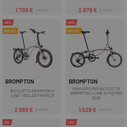
1.709 €
2.879 €
1.899 €
3.199 €
Prezzo
Prezzo base
Prezzo
Prezzo base
-10%
-10%
OUTLET
OUTLET
BROMPTON
BROMPTON
MANUBRIO PER BICICLETTA
BICICLETTA BROMPTON G-
BROMPTON C-LINE 4V MID P50
LINE + ROLLER FRAME 25
2026
2.669 €
1.529 €
2.969 €
1.699 €
Prezzo
Prezzo base
Prezzo
Prezzo base
-9%
-10%