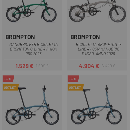
BROMPTON
BROMPTON
MANUBRIO PER BICICLETTA
BICICLETTA BROMPTON T-
BROMPTON C-LINE 4V HIGH
LINE 4V CON MANUBRIO
P50 2026
BASSO, ANNO 2026
1.529 €
4.904 €
1.699 €
5.449 €
Prezzo
Prezzo base
Prezzo
Prezzo base
-10%
-10%
OUTLET
OUTLET