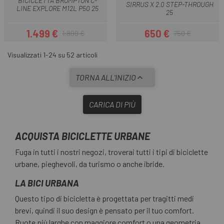
BICICLETTA BROMPTON C-
SIRRUS X 2.0 STEP-THROUGH
LINE EXPLORE M12L P50 25
25
1.499 €
650 €
1.899 €
750 €
Prezzo
Prezzo base
Prezzo
Prezzo base
Visualizzati 1-24 su 52 articoli
TORNA ALL'INIZIO
CARICA DI PIÙ
ACQUISTA BICICLETTE URBANE
Fuga in tutti i nostri negozi, troverai tutti i tipi di biciclette
urbane, pieghevoli, da turismo o anche ibride.
LA BICI URBANA
Questo tipo di bicicletta è progettata per tragitti medi
brevi, quindi il suo design è pensato per il tuo comfort.
Ruote più larghe con maggiore comfort o una geometria