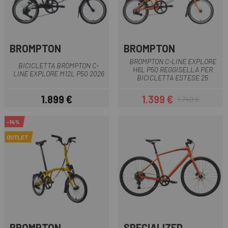
BROMPTON
BROMPTON
BROMPTON C-LINE EXPLORE
BICICLETTA BROMPTON C-
H6L P50 REGGISELLA PER
LINE EXPLORE M12L P50 2026
BICICLETTA ESTESE 25
1.899 €
1.399 €
1.749 €
Prezzo
Prezzo
Prezzo base
-14%
OUTLET
BROMPTON
SPECIALIZED