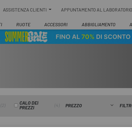
ASSISTENZA CLIENTI
APPUNTAMENTO AL LABORATORI
I
RUOTE
ACCESSORI
ABBIGLIAMENTO
CALO DEI
2
4
PREZZO
FILTR
PREZZI