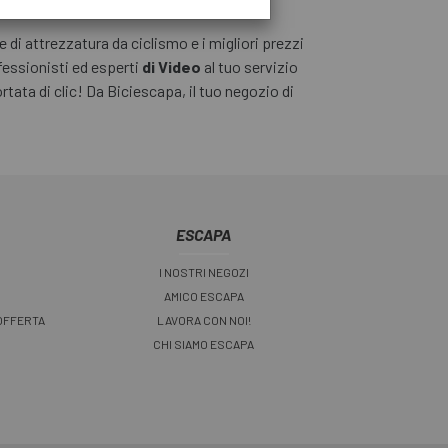
di attrezzatura da ciclismo e i migliori prezzi
essionisti ed esperti
di Video
al tuo servizio
tata di clic! Da Biciescapa, il tuo negozio di
ESCAPA
I NOSTRI NEGOZI
AMICO ESCAPA
 OFFERTA
LAVORA CON NOI!
CHI SIAMO ESCAPA