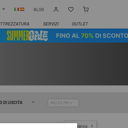
O
BLOG
ATTREZZATURA
SERVIZI
OUTLET
O DI USCITA
PIÙ FILTRI
Ordina per:
Rilevanza