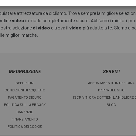
istare attrezzatura da ciclismo. Trova sempre la migliore selezione 
 ordine
video
in modo completamente sicuro. Abbiamo i migliori prof
a nostra selezione
di video
e trova il
video
più adatto a te. Siamo a por
lle migliori marche.
INFORMAZIONE
SERVIZI
SPEDIZIONI
APPUNTAMENTO IN OFFICINA
CONDIZIONI DI ACQUISTO
MAPPA DEL SITO
PAGAMENTO SICURO
ISCRIVITI ORA E OTTIENI LA MIGLIORE
POLITICA SULLA PRIVACY
BLOG
GARANZIE
FINANZIAMENTO
POLITICA DEI COOKIE