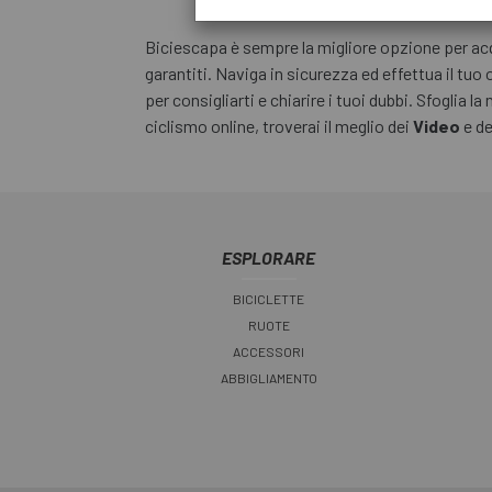
Biciescapa è sempre la migliore opzione per acqu
garantiti. Naviga in sicurezza ed effettua il tuo
per consigliarti e chiarire i tuoi dubbi. Sfoglia l
ciclismo online, troverai il meglio dei
Video
e de
ESPLORARE
BICICLETTE
RUOTE
ACCESSORI
ABBIGLIAMENTO