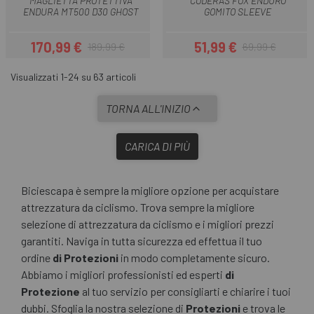
MAGLIETTA PROTETTIVA
CODERAS FOX ENDURO
ENDURA MT500 D30 GHOST
GOMITO SLEEVE
170,99 €
51,99 €
189,99 €
69,99 €
Prezzo
Prezzo base
Prezzo
Prezzo base
Visualizzati 1-24 su 63 articoli
TORNA ALL'INIZIO
CARICA DI PIÙ
Biciescapa è sempre la migliore opzione per acquistare
attrezzatura da ciclismo. Trova sempre la migliore
selezione di attrezzatura da ciclismo e i migliori prezzi
garantiti. Naviga in tutta sicurezza ed effettua il tuo
ordine
di Protezioni
in modo completamente sicuro.
Abbiamo i migliori professionisti ed esperti
di
Protezione
al tuo servizio per consigliarti e chiarire i tuoi
dubbi. Sfoglia la nostra selezione di
Protezioni
e trova le