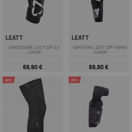
LEATT
LEATT
GINOCCHIERE LEATT 3DF 5.0
GOMITIERE LEATT 3DF HYBRID
JUNIOR
JUNIOR
69,90 €
69,90 €
Prezzo
Prezzo
-50%
-25%