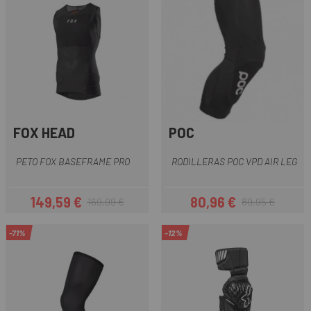
FOX HEAD
POC
PETO FOX BASEFRAME PRO
RODILLERAS POC VPD AIR LEG
149,59 €
80,96 €
169,99 €
89,95 €
Prezzo
Prezzo base
Prezzo
Prezzo base
-71%
-12%