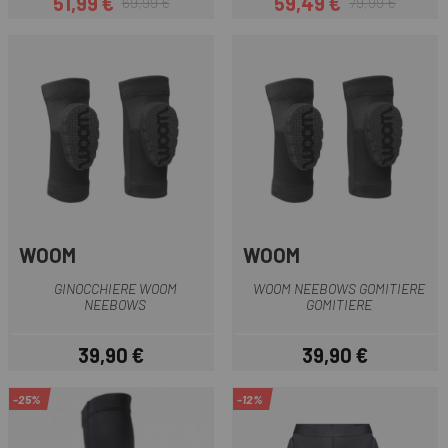
51,99 €
59,49 €
69,99 €
79,99 €
Prezzo
Prezzo base
Prezzo
Prezzo base
WOOM
WOOM
GINOCCHIERE WOOM
WOOM NEEBOWS GOMITIERE
NEEBOWS
GOMITIERE
39,90 €
39,90 €
Prezzo
Prezzo
-25%
-12%