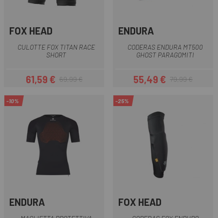
FOX HEAD
ENDURA
CULOTTE FOX TITAN RACE
CODERAS ENDURA MT500
SHORT
GHOST PARAGOMITI
61,59 €
55,49 €
69,99 €
79,99 €
Prezzo
Prezzo base
Prezzo
Prezzo base
-10%
-25%
ENDURA
FOX HEAD