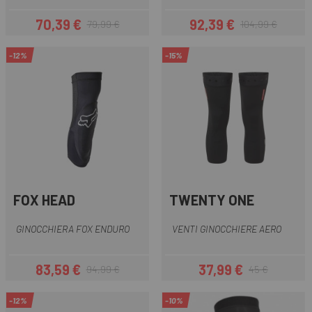
70,39 €
92,39 €
79,99 €
104,99 €
Prezzo
Prezzo base
Prezzo
Prezzo base
-12%
-15%
FOX HEAD
TWENTY ONE
GINOCCHIERA FOX ENDURO
VENTI GINOCCHIERE AERO
83,59 €
37,99 €
94,99 €
45 €
Prezzo
Prezzo base
Prezzo
Prezzo base
-12%
-10%