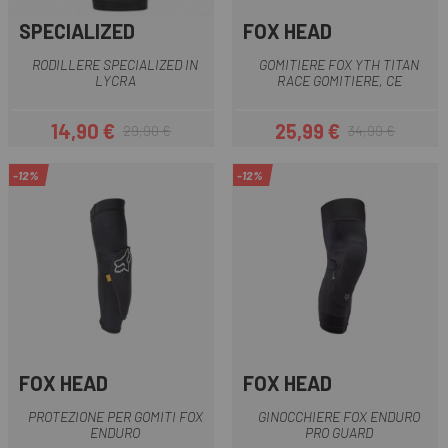
SPECIALIZED
FOX HEAD
RODILLERE SPECIALIZED IN
GOMITIERE FOX YTH TITAN
LYCRA
RACE GOMITIERE, CE
14,90 €
25,99 €
29,90 €
34,99 €
Prezzo
Prezzo base
Prezzo
Prezzo base
-12%
-12%
FOX HEAD
FOX HEAD
PROTEZIONE PER GOMITI FOX
GINOCCHIERE FOX ENDURO
ENDURO
PRO GUARD