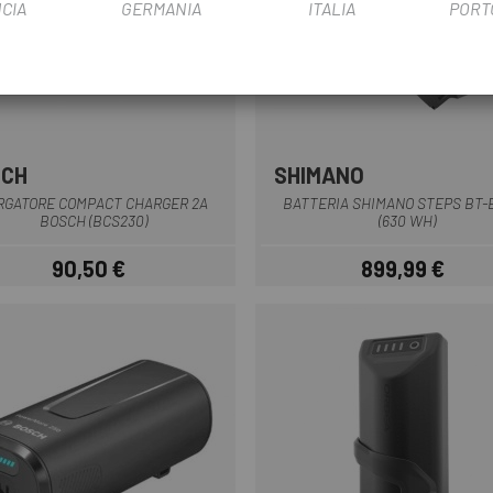
CIA
GERMANIA
ITALIA
PORT
SCH
SHIMANO
Multiplo
Nero
RGATORE COMPACT CHARGER 2A
BATTERIA SHIMANO STEPS BT-
BOSCH (BCS230)
(630 WH)
90,50 €
899,99 €
Prezzo
Prezzo