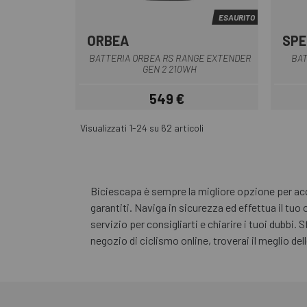
ESAURITO
ORBEA
SPE
Nero
BATTERIA ORBEA RS RANGE EXTENDER
BAT
GEN 2 210WH
549 €
Prezzo
Visualizzati 1-24 su 62 articoli
Biciescapa è sempre la migliore opzione per acqu
garantiti. Naviga in sicurezza ed effettua il tuo
servizio per consigliarti e chiarire i tuoi dubbi. 
negozio di ciclismo online, troverai il meglio del