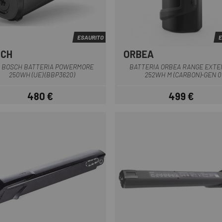
ESAURITO
E
SCH
ORBEA
Nero
Multiplo
T BOSCH BATTERIA POWERMORE
BATTERIA ORBEA RANGE EXT
250WH (UE) (BBP3620)
252WH M (CARBON)-GEN 0
480 €
499 €
Prezzo
Prezzo