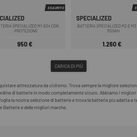
ESAURITO
E
CIALIZED
SPECIALIZED
Nero
Nero
TERIA SPECIALIZED M1-504 CON
BATTERIA SPECIALIZED M2 E M3
PROTEZIONE
700WH
950 €
1.260 €
Prezzo
Prezzo
CARICA DI PIÙ
istare attrezzatura da ciclismo. Trova sempre la migliore selezione 
 ordine di batterie in modo completamente sicuro. Abbiamo i migliori 
Sfoglia la nostra selezione di batterie e trova la batteria più adatta a 
le Batterie e delle migliori marche.