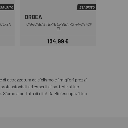
SAURITO
ESAURITO
ORBEA
Nero
 UL/EN
CARICABATTERIE ORBEA RS 4A-2A 42V
EU
134,99 €
Prezzo
di attrezzatura da ciclismo e i migliori prezzi
professionisti ed esperti di batterie al tuo
te. Siamo a portata di clic! Da Biciescapa, il tuo