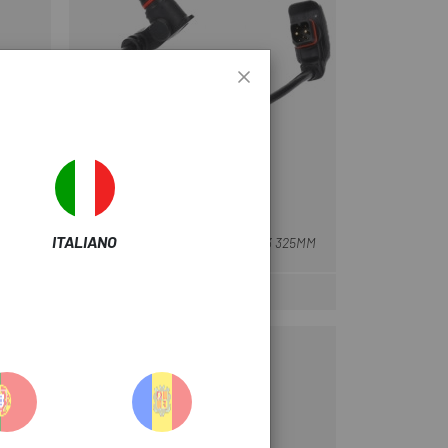
TQ-SYSTEMS
Nero
 625
ITALIANO
CAVO TQ RANGE EXTENDER V03 325MM
82 €
Prezzo