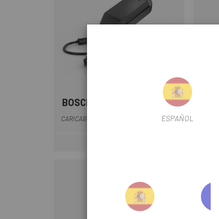
BOSCH
SPE
Nero
ESPAÑOL
CARICABATTERIE BOSCH 4A 220-240 V
139,99 €
Prezzo