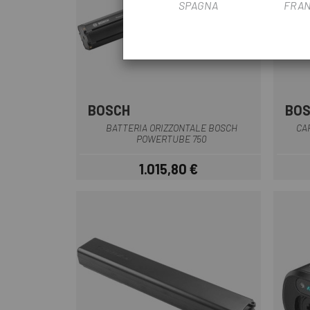
SPAGNA
FRAN
BOSCH
BO
Multiplo
BATTERIA ORIZZONTALE BOSCH
CA
POWERTUBE 750
1.015,80 €
Prezzo