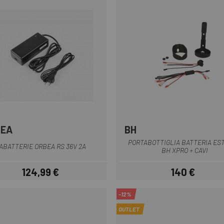
BEA
BH
Multiplo
Multiplo
PORTABOTTIGLIA BATTERIA ES
ABATTERIE ORBEA RS 36V 2A
BH XPRO + CAVI
124,99 €
140 €
Prezzo
Prezzo
-12%
OUTLET