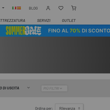
O
BLOG
ATTREZZATURA
SERVIZI
OUTLET
O DI USCITA
PIÙ FILTRI
Ordina per:
Rilevanza