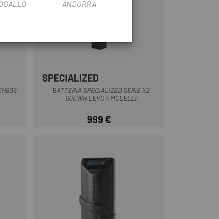
OGALLO
ANDORRA
SPECIALIZED
Multiplo
EN606
BATTERIA SPECIALIZED SERIE X2
600WH LEVO 4 MODELLI
999 €
Prezzo