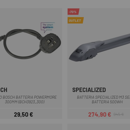
-70%
OUTLET
SCH
SPECIALIZED
Nero
Nero
O BOSCH BATTERIA POWERMORE
BATTERIA SPECIALIZED M3 SE
300MM (BCH3923_300)
BATTERIA 500WH
29,50 €
274,90 €
945 €
Prezzo
Prezzo
Prezzo base