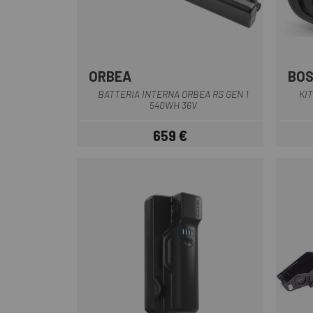
ORBEA
BO
Nero
BATTERIA INTERNA ORBEA RS GEN 1
KI
540WH 36V
659 €
Prezzo