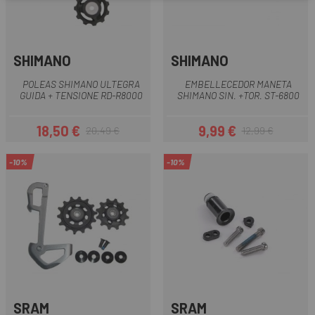
SHIMANO
SHIMANO
POLEAS SHIMANO ULTEGRA
EMBELLECEDOR MANETA
GUIDA + TENSIONE RD-R8000
SHIMANO SIN. +TOR. ST-6800
18,50 €
9,99 €
20,49 €
12,99 €
Prezzo
Prezzo base
Prezzo
Prezzo base
-10%
-10%
SRAM
SRAM