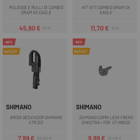
PULEGGE E RULLI DI CAMBIO
KIT VITI CAMBIO SRAM GX
SRAM GX EAGLE
EAGLE
45,90 €
11,70 €
51 €
13 €
Prezzo
Prezzo base
Prezzo
Prezzo base
-80%
-35%
OUTLET
OUTLET
SHIMANO
SHIMANO
BRIDA DESVIADOR SHIMANO
SHIMANO COPRI LEVA FRENO
XTR DI2
SINISTRA +TOR. ST-R8020
7,99 €
9,99 €
39,99 €
15,49 €