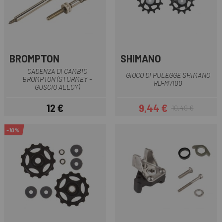
BROMPTON
SHIMANO
CADENZA DI CAMBIO
GIOCO DI PULEGGE SHIMANO
BROMPTON (STURMEY -
RD-M7100
GUSCIO ALLOY)
12 €
9,44 €
10,49 €
Prezzo
Prezzo
Prezzo base
-10%