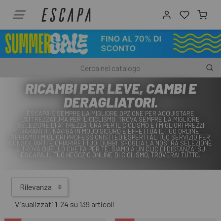
RICAMBI PER LEVE, CAMBI E
DERAGLIATORI.
ESCAPA È SEMPRE LA MIGLIORE OPZIONE PER ACQUISTARE
L'ATTREZZATURA PER IL CICLISMO. TROVA SEMPRE LA MIGLIORE
SELEZIONE DI ATTREZZATURA PER IL CICLISMO E I MIGLIORI PREZZI
GARANTITI. NAVIGA IN MODO SICURO E EFFETTUA IL TUO ORDINE.
ABBIAMO I MIGLIORI PROFESSIONISTI ED ESPERTI AL TUO SERVIZIO PER
CONSIGLIARTI E CHIARIRE I TUOI DUBBI. SFOGLIA LA NOSTRA SELEZIONE
E TROVA QUELLO CHE FA PER TE. SIAMO A UN CLIC DI DISTANZA! SU
ESCAPA, IL TUO NEGOZIO ONLINE DI CICLISMO, TROVERAI TUTTO.
Rilevanza
Visualizzati 1-24 su 139 articoli