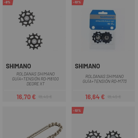
-9%
-10%
SHIMANO
SHIMANO
ROLDANAS SHIMANO
ROLDANAS SHIMANO
GUÍA+TENSIÓN RD-M8100
GUÍA+TENSIÓN RD-M773
DEORE XT
16,70 €
16,64 €
18,49 €
18,49 €
Prezzo
Prezzo base
Prezzo
Prezzo base
-10%