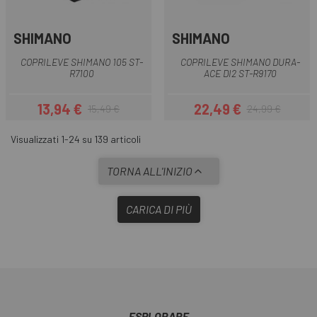
SHIMANO
SHIMANO
COPRILEVE SHIMANO 105 ST-
COPRILEVE SHIMANO DURA-
R7100
ACE DI2 ST-R9170
13,94 €
22,49 €
15,49 €
24,99 €
Prezzo
Prezzo base
Prezzo
Prezzo base
Visualizzati 1-24 su 139 articoli
TORNA ALL'INIZIO
CARICA DI PIÙ
ESPLORARE