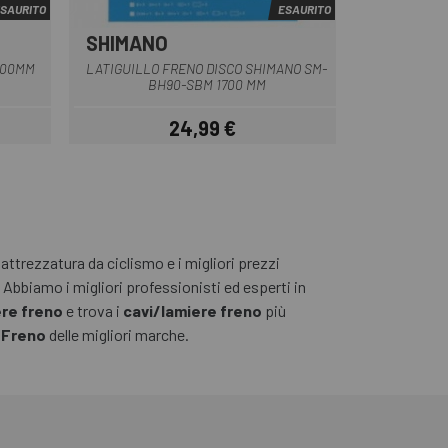
SAURITO
ESAURITO
SHIMANO
Multiplo
700MM
LATIGUILLO FRENO DISCO SHIMANO SM-
BH90-SBM 1700 MM
24,99 €
Prezzo
ttrezzatura da ciclismo e i migliori prezzi
bbiamo i migliori professionisti ed esperti in
ere freno
e trova i
cavi/lamiere freno
più
 Freno
delle migliori marche.