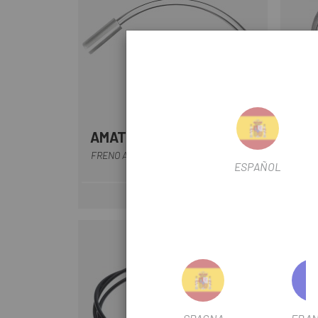
AMAT
HOP
Argento
FRENO A GOMITO ALHONGA V CON GUIDA
LA
ESPAÑOL
CAVO A 90 GRADI
2 €
Prezzo
-36%
OUTLET