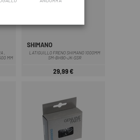
OGALLO
ANDORRA
SHIMANO
A ,
LATIGUILLO FRENO SHIMANO 1000MM
.500 MM
SM-BH90-JK-SSR
29,99 €
Prezzo