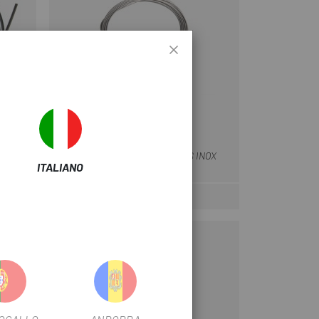
SHIMANO
000MM
CAVO FRENO SHIMANO SUS INOX
ITALIANO
1.6X3500MM / MTB
6,99 €
Prezzo