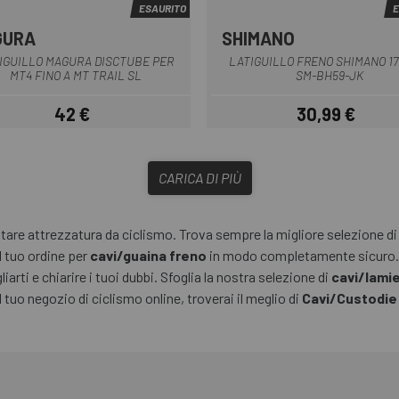
ESAURITO
E
GURA
SHIMANO
Nero
Nero
IGUILLO MAGURA DISCTUBE PER
LATIGUILLO FRENO SHIMANO 1
MT4 FINO A MT TRAIL SL
SM-BH59-JK
42 €
30,99 €
Prezzo
Prezzo
CARICA DI PIÙ
re attrezzatura da ciclismo. Trova sempre la migliore selezione di a
l tuo ordine per
cavi/guaina freno
in modo completamente sicuro. A
iarti e chiarire i tuoi dubbi. Sfoglia la nostra selezione di
cavi/lami
l tuo negozio di ciclismo online, troverai il meglio di
Cavi/Custodie