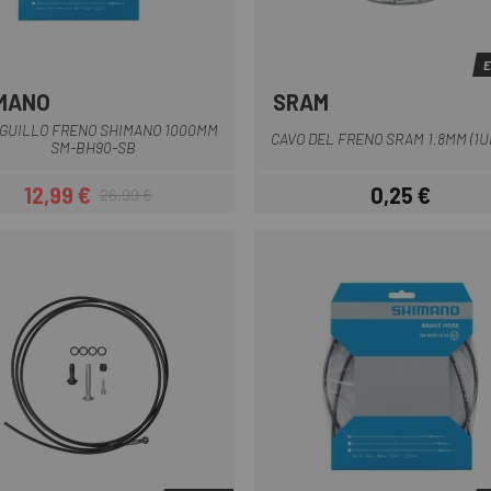
E
MANO
SRAM
Bianco
Nero
GUILLO FRENO SHIMANO 1000MM
CAVO DEL FRENO SRAM 1.8MM (1U
SM-BH90-SB
12,99 €
0,25 €
26,99 €
Prezzo
Prezzo base
Prezzo