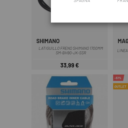
SPAGNA
FRAN
SHIMANO
MA
Nero
LATIGUILLO FRENO SHIMANO 1700MM
LINEA
SM-BH90-JK-SSR
33,99 €
Prezzo
-51%
OUTLET