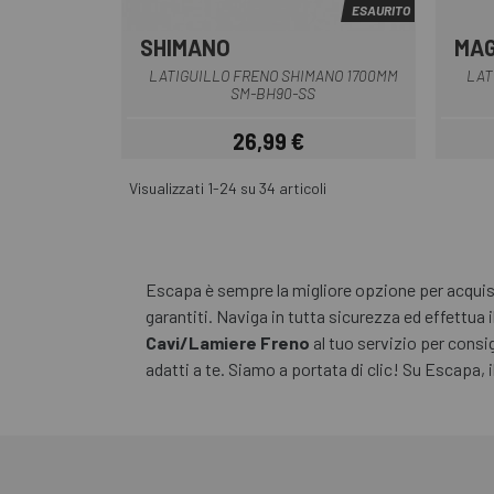
ESAURITO
SHIMANO
MA
Nero
LATIGUILLO FRENO SHIMANO 1700MM
LAT
SM-BH90-SS
26,99 €
Prezzo
Visualizzati 1-24 su 34 articoli
Escapa è sempre la migliore opzione per acquista
garantiti. Naviga in tutta sicurezza ed effettua i
Cavi/Lamiere Freno
al tuo servizio per consigl
adatti a te. Siamo a portata di clic! Su Escapa, i