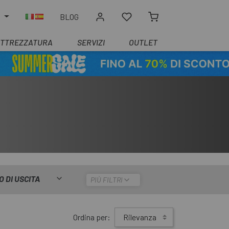
O
BLOG
ATTREZZATURA
SERVIZI
OUTLET
O DI USCITA
PIÙ FILTRI
Ordina per:
Rilevanza