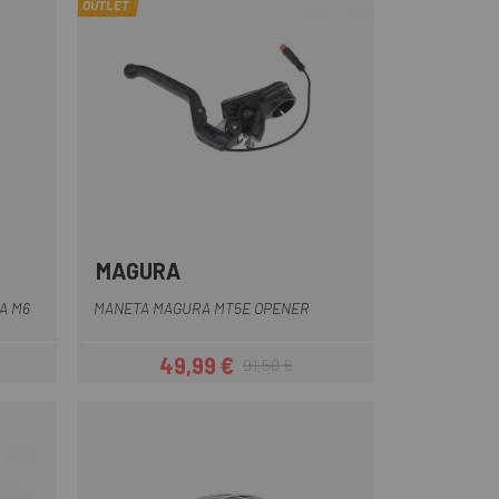
OUTLET
MAGURA
Nero
A M6
MANETA MAGURA MT5E OPENER
49,99 €
91,50 €
Prezzo
Prezzo base