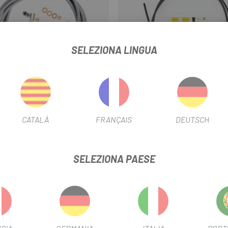
SELEZIONA LINGUA
E
SHIMANO
Grigio
Nero
TIGUILLO HOPE METALLICO CON
LATIGUILLO FRENO SHIMANO 1
CATALÀ
FRANÇAIS
DEUTSCH
GUARNIZIONI E O-RING
NERO SM-BH59-JK
102 €
18,49 €
Prezzo
Prezzo
SELEZIONA PAESE