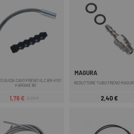
MAGURA
Multiplo
Multiplo
O GUIDA CAVO FRENO XLC BR-X101
REDUTTORE TUBO FRENO MAGUR
V-BRAKE 90
1,76 €
2,40 €
2,20 €
Prezzo
Prezzo base
Prezzo