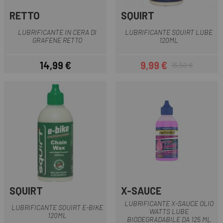
RETTO
SQUIRT
LUBRIFICANTE IN CERA DI
LUBRIFICANTE SQUIRT LUBE
GRAFENE RETTO
120ML
14,99 €
9,99 €
13,50 €
Prezzo
Prezzo
Prezzo base
SQUIRT
X-SAUCE
LUBRIFICANTE X-SAUCE OLIO
LUBRIFICANTE SQUIRT E-BIKE
WATTS LUBE
120ML
BIODEGRADABILE DA 125 ML