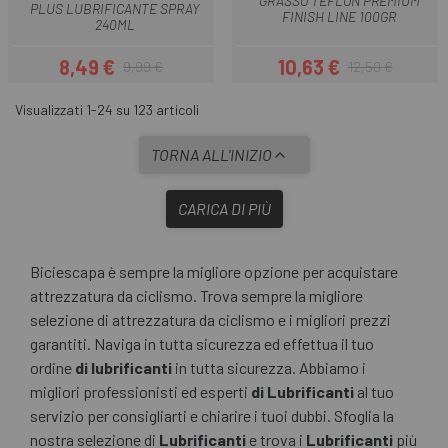
GRASSO TEFLON PREMIUM
PLUS LUBRIFICANTE SPRAY
FINISH LINE 100GR
240ML
8,49 €
10,63 €
9,99 €
12,50 €
Prezzo
Prezzo base
Prezzo
Prezzo base
Visualizzati 1-24 su 123 articoli
TORNA ALL'INIZIO
CARICA DI PIÙ
Biciescapa è sempre la migliore opzione per acquistare
attrezzatura da ciclismo. Trova sempre la migliore
selezione di attrezzatura da ciclismo e i migliori prezzi
garantiti. Naviga in tutta sicurezza ed effettua il tuo
ordine
di lubrificanti
in tutta sicurezza. Abbiamo i
migliori professionisti ed esperti
di Lubrificanti
al tuo
servizio per consigliarti e chiarire i tuoi dubbi. Sfoglia la
nostra selezione di
Lubrificanti
e trova i
Lubrificanti
più