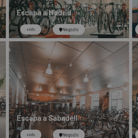
Escapa a Madrid
Negozio
+info
Escapa a Sabadell
Negozio
+info