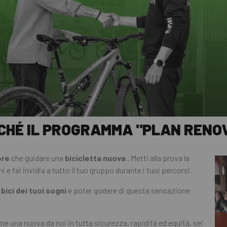
CHÉ IL PROGRAMMA "PLAN RENOV
ore
che guidare una
bicicletta nuova
. Metti alla prova la
 e fai invidia a tutto il tuo gruppo durante i tuoi percorsi.
a
bici dei tuoi sogni
e poter godere di questa sensazione
rne una nuova da noi in tutta sicurezza, rapidità ed equità, sei