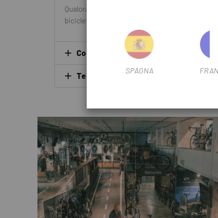
Qualora la valutazione della bicicletta venga acc
bicicletta per l'importo valutato.
Come posso avviare la procedura per i
SPAGNA
FRAN
Termini e condizioni del piano di ristr