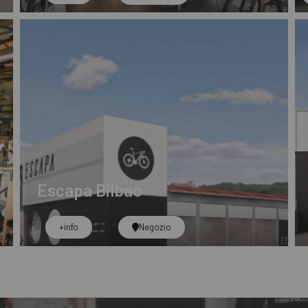
Escapa Bilbao
+info
Negozio