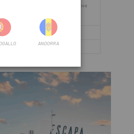
ccredito sulla fattura di acquisto della nuova
OGALLO
ANDORRA