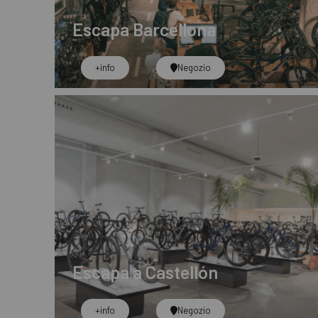
Escapa Barcellona
+info
Negozio
Escapa a Castellón
+info
Negozio