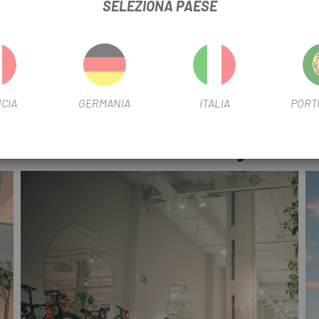
SELEZIONA PAESE
ettata e, una volta verificate le sue condizioni, verrà effettuato un a
l Piano di Ristrutturazione?
CIA
GERMANIA
ITALIA
PORT
utturazione
Visita uno dei nostri negozi