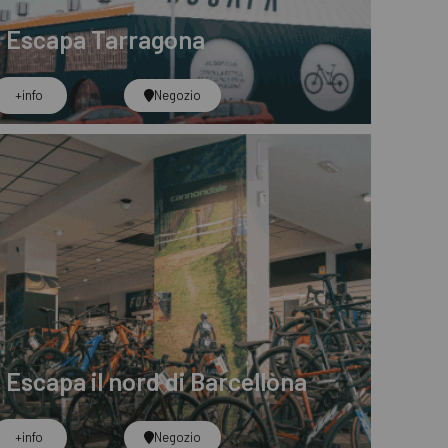
Escapa Tarragona
+info
Negozio
Escapa il nord di Barcellona
+info
Negozio