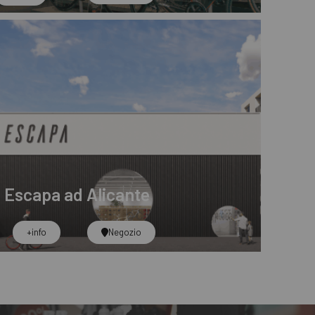
Escapa ad Alicante
+info
Negozio