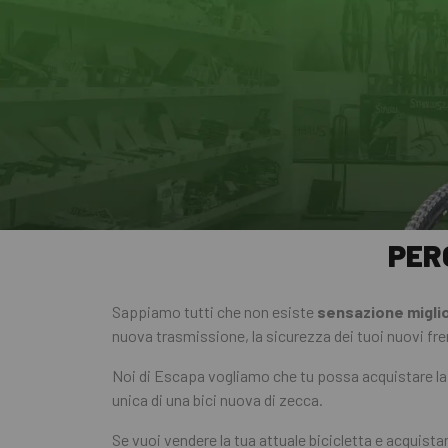
PER
Sappiamo tutti che non esiste
sensazione migli
nuova trasmissione, la sicurezza dei tuoi nuovi freni
Noi di Escapa vogliamo che tu possa acquistare l
unica di una bici nuova di zecca.
Se vuoi vendere la tua attuale bicicletta e acquista