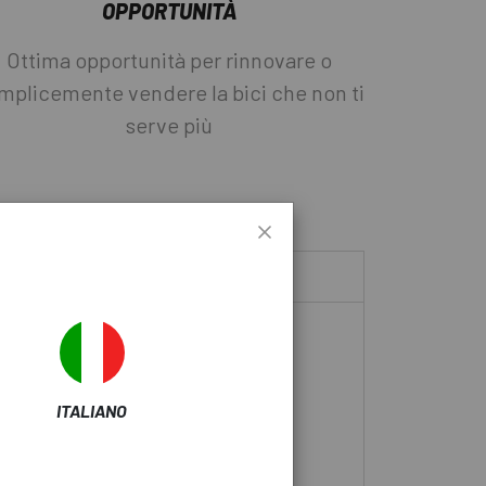
OPPORTUNITÀ
Ottima opportunità per rinnovare o
mplicemente vendere la bici che non ti
serve più
 TUOI SOGNI.
ITALIANO