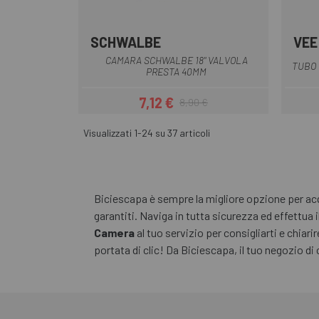
SCHWALBE
VEE
Nero
CAMARA SCHWALBE 18" VALVOLA
TUBO 
PRESTA 40MM
7,12 €
8,90 €
Prezzo
Prezzo base
Visualizzati 1-24 su 37 articoli
Biciescapa è sempre la migliore opzione per acqu
garantiti. Naviga in tutta sicurezza ed effettua i
Camera
al tuo servizio per consigliarti e chiarir
portata di clic! Da Biciescapa, il tuo negozio di 