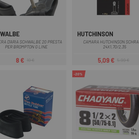
HWALBE
HUTCHINSON
Nero
Multiplo
RA D'ARIA SCHWALBE 20 PRESTA
CAMARA HUTCHINSON SCHRA
PER BROMPTON G LINE
24X1,70/2,35
8 €
5,09 €
10 €
5,99 €
Prezzo
Prezzo base
Prezzo
Prezzo base
-20%