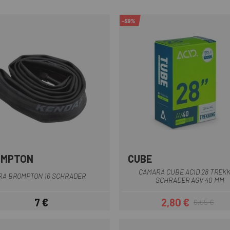
-59%
OMPTON
CUBE
Nero
CAMARA CUBE ACID 28 TREK
A BROMPTON 16 SCHRADER
SCHRADER AGV 40 MM
7 €
2,80 €
6,95 €
Prezzo
Prezzo
Prezzo base