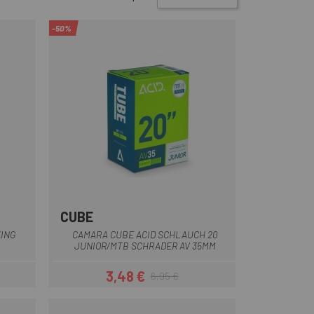
-50%
CUBE
KING
CAMARA CUBE ACID SCHLAUCH 20
JUNIOR/MTB SCHRADER AV 35MM
3,48 €
6,95 €
Prezzo
Prezzo base