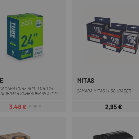
E
MITAS
CAMARA CUBE ACID TUBO 24
CÁMARA MITAS 14 SCHRADER
NIOR/MTB SCHRADER AV 35MM
3,48 €
2,95 €
6,95 €
Prezzo
Prezzo base
Prezzo