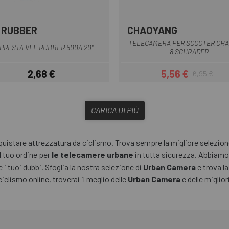
 RUBBER
CHAOYANG
Multiplo
Nero
TELECAMERA PER SCOOTER CH
PRESTA VEE RUBBER 500A 20".
8 SCHRADER
2,68 €
5,56 €
6,95 €
Prezzo
Prezzo
Prezzo base
CARICA DI PIÙ
istare attrezzatura da ciclismo. Trova sempre la migliore selezione 
l tuo ordine per
le telecamere urbane
in tutta sicurezza. Abbiamo 
e i tuoi dubbi. Sfoglia la nostra selezione di
Urban Camera
e trova l
ciclismo online, troverai il meglio delle
Urban Camera
e delle miglio