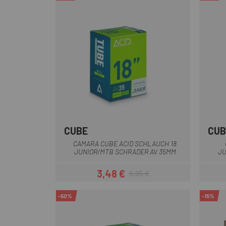
CUBE
CUB
CAMARA CUBE ACID SCHLAUCH 18
JUNIOR/MTB SCHRADER AV 35MM
JU
3,48 €
6,95 €
Prezzo
Prezzo base
-50%
-15%