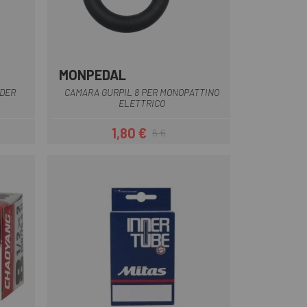
MONPEDAL
Nero
DER
CAMARA GURPIL 8 PER MONOPATTINO
ELETTRICO
1,80 €
6 €
Prezzo
Prezzo base