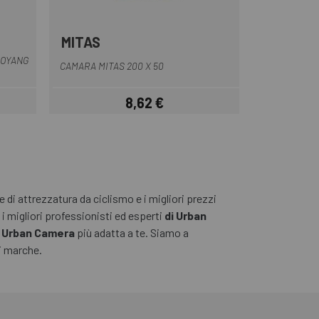
MITAS
Multiplo
AOYANG
CAMARA MITAS 200 X 50
8,62 €
Prezzo
di attrezzatura da ciclismo e i migliori prezzi
i migliori professionisti ed esperti
di Urban
a
Urban Camera
più adatta a te. Siamo a
ri marche.