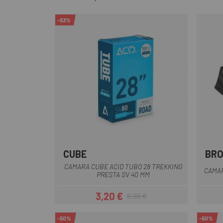
-53%
CUBE
BR
CAMARA CUBE ACID TUBO 28 TREKKING
CAMAR
PRESTA SV 40 MM
3,20 €
6,95 €
Prezzo
Prezzo base
-50%
-50%