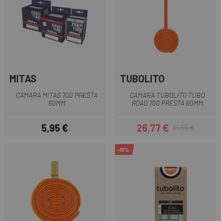
MITAS
TUBOLITO
CÁMARA MITAS 700 PRESTA
CAMARA TUBOLITO TUBO
60MM
ROAD 700 PRESTA 60MM
5,95 €
26,77 €
31,50 €
Prezzo
Prezzo
Prezzo base
-15%