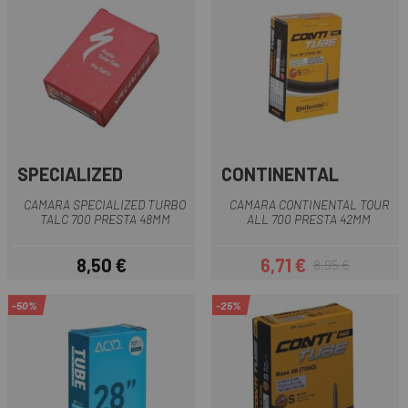
SPECIALIZED
CONTINENTAL
CAMARA SPECIALIZED TURBO
CAMARA CONTINENTAL TOUR
TALC 700 PRESTA 48MM
ALL 700 PRESTA 42MM
8,50 €
6,71 €
8,95 €
Prezzo
Prezzo
Prezzo base
-50%
-25%