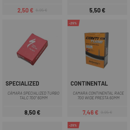
2,50 €
5,50 €
6,95 €
Prezzo
Prezzo base
Prezzo
-25%
SPECIALIZED
CONTINENTAL
CÁMARA SPECIALIZED TURBO
CAMARA CONTINENTAL RACE
TALC 700" 60MM
700 WIDE PRESTA 60MM
8,50 €
7,46 €
9,95 €
Prezzo
Prezzo
Prezzo base
-25%