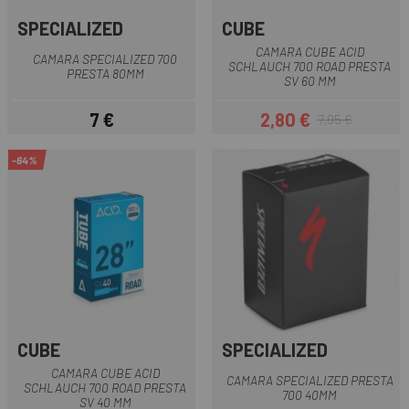
SPECIALIZED
CUBE
CAMARA CUBE ACID
CAMARA SPECIALIZED 700
SCHLAUCH 700 ROAD PRESTA
PRESTA 80MM
SV 60 MM
7 €
2,80 €
7,95 €
Prezzo
Prezzo
Prezzo base
-64%
CUBE
SPECIALIZED
CAMARA CUBE ACID
CAMARA SPECIALIZED PRESTA
SCHLAUCH 700 ROAD PRESTA
700 40MM
SV 40 MM