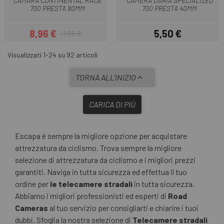
CAMARA CONTINENTAL RACE
CAMERA D'ARIA SPECIALIZED
700 PRESTA 80MM
700 PRESTA 40MM
8,96 €
5,50 €
11,95 €
Prezzo
Prezzo base
Prezzo
Visualizzati 1-24 su 92 articoli
TORNA ALL'INIZIO
CARICA DI PIÙ
Escapa è sempre la migliore opzione per acquistare
attrezzatura da ciclismo. Trova sempre la migliore
selezione di attrezzatura da ciclismo e i migliori prezzi
garantiti. Naviga in tutta sicurezza ed effettua il tuo
ordine per
le telecamere stradali
in tutta sicurezza.
Abbiamo i migliori professionisti ed esperti di
Road
Cameras
al tuo servizio per consigliarti e chiarire i tuoi
dubbi. Sfoglia la nostra selezione di
Telecamere stradali