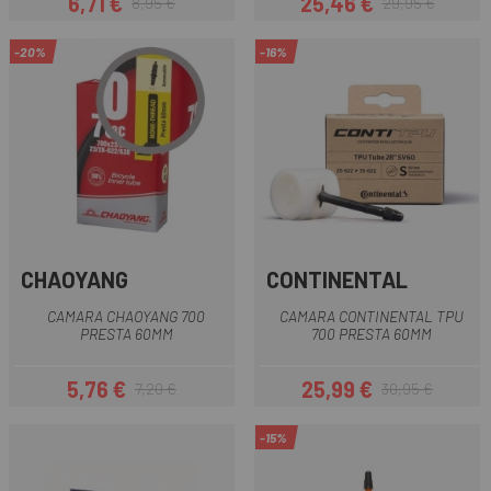
6,71 €
25,46 €
8,95 €
29,95 €
Prezzo
Prezzo base
Prezzo
Prezzo base
-20%
-16%
CHAOYANG
CONTINENTAL
CAMARA CHAOYANG 700
CAMARA CONTINENTAL TPU
PRESTA 60MM
700 PRESTA 60MM
5,76 €
25,99 €
7,20 €
30,95 €
Prezzo
Prezzo base
Prezzo
Prezzo base
-15%