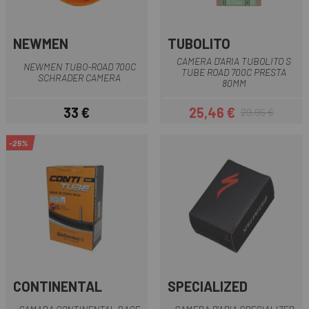
NEWMEN
TUBOLITO
CAMERA D'ARIA TUBOLITO S
NEWMEN TUBO-ROAD 700C
TUBE ROAD 700C PRESTA
SCHRADER CAMERA
80MM
33 €
25,46 €
29,95 €
Prezzo
Prezzo
Prezzo base
-25%
CONTINENTAL
SPECIALIZED