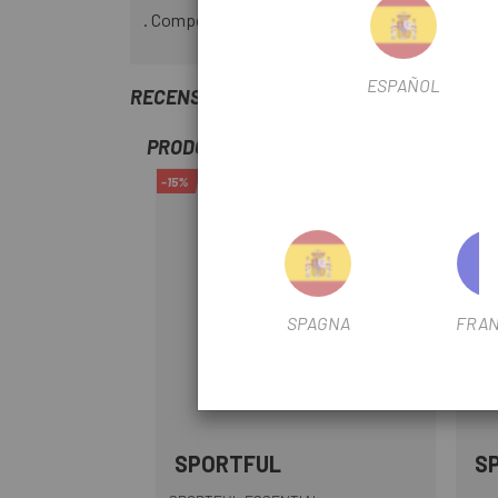
. Composizione del tessuto: 58% polipropilene
ESPAÑOL
RECENSIONI TRUSTED SHOPS
PRODOTTI SIMILI
-15%
-50%
OUTL
SPAGNA
FRAN
SPORTFUL
S
Nero