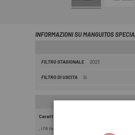
INFORMAZIONI SU MANGUITOS SPECI
FILTRO STAGIONALE
2023
FILTRO DI USCITA
Sì
Caratteristiche:
. I fili termici hanno un interno in tessuto spaz