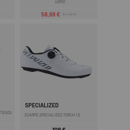
UOMO
58,99 €
84,90 €
Prezzo
Prezzo base
SPECIALIZED
Arancia
Giallo
Blu viola
Bianco
Nero
+4
OTENZA
SCARPE SPECIALIZED TORCH 1.0
109 €