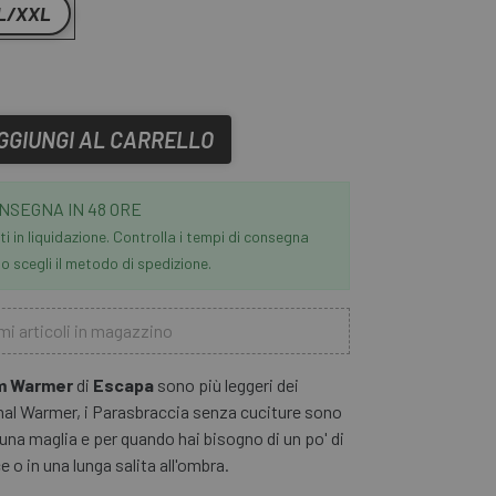
L/XXL
GGIUNGI AL CARRELLO
NSEGNA IN 48 ORE
i in liquidazione. Controlla i tempi di consegna
 scegli il metodo di spedizione.
mi articoli in magazzino
m Warmer
di
Escapa
sono più leggeri dei
al Warmer, i Parasbraccia senza cuciture sono
i una maglia e per quando hai bisogno di un po' di
 o in una lunga salita all'ombra.