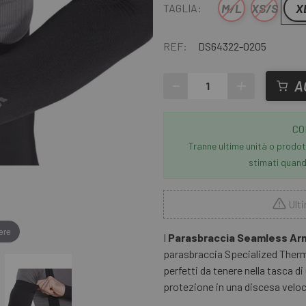
M/L
XS/S
X
TAGLIA:
REF:
DS64322-0205
-
+
A
CO
Tranne ultime unità o prodott
stimati quando
Ulti
ere
I
Parasbraccia Seamless Ar
parasbraccia Specialized Therm
perfetti da tenere nella tasca d
protezione in una discesa veloce