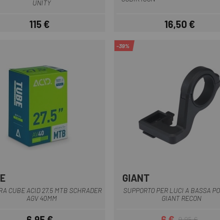
UNITY
115 €
16,50 €
Prezzo
Prezzo
-39%
E
GIANT
Multiplo
A CUBE ACID 27.5 MTB SCHRADER
SUPPORTO PER LUCI A BASSA P
AGV 40MM
GIANT RECON
6,95 €
6 €
9,95 €