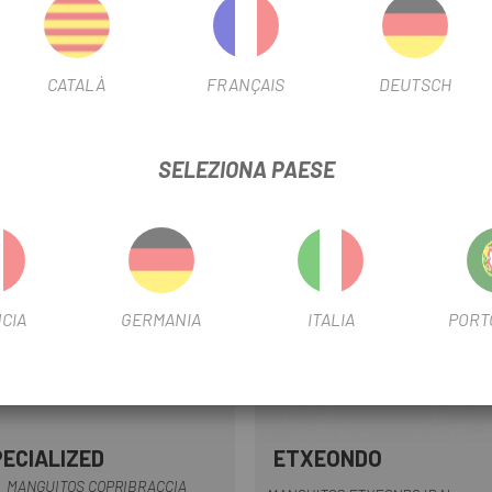
, 37% poliammide, 5% elastan
CATALÀ
FRANÇAIS
DEUTSCH
SELEZIONA PAESE
-37%
ET
OUTLET
CIA
GERMANIA
ITALIA
PORT
PECIALIZED
ETXEONDO
Nero
Nero
MANGUITOS COPRIBRACCIA