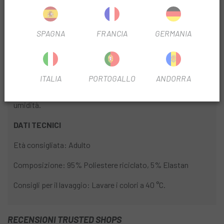
Tessuto che allontana l'umidità.
Massima elasticità e comfort senza cuciture per
SPAGNA
FRANCIA
GERMANIA
accompagnarti.
Protezione solare certificata UPF 50. Massima protezione
per attività all'aperto in giornate soleggiate.
ITALIA
PORTOGALLO
ANDORRA
Fascia interna incorporata per allontanare sudore e
umidità.
DATI TECNICI
Età consigliata: Adulto
Composizione: 95% Poliestere riciclato, 5% Elastan
Consigli per il lavaggio: Lavare i colori a 40 °C.
RECENSIONI TRUSTED SHOPS