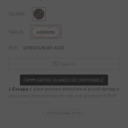
Multiplo
COLORE:
soltanto
TAGLIA:
REF:
DX16123436.901.10.00
Esaurito
FAMMI SAPERE QUANDO SEI DISPONIBILE.
A
Escapa
ci piace prestare attenzione ai piccoli dettagli e
assicurarci che non ti manchi nulla, e gli accessori di Buff
sono ideali per questo.
PER SAPERNE DI PIÙ
Il
Tubolare Buff Original EcoStretch
è l'accessorio più
versatile mai creato. Realizzato con bottiglie di plastica
riciclate, offre protezione solare UPF 50 e può essere