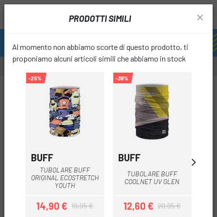
PRODOTTI SIMILI
Al momento non abbiamo scorte di questo prodotto, ti
proponiamo alcuni articoli simili che abbiamo in stock
-25%
-39%
-40%
-30%
SALD
favori
BUFF
BUFF
GO
TUBOLARE BUFF
TUBOLARE BUFF
ORIGINAL ECOSTRETCH
M
COOLNET UV GLEN
YOUTH
14,90 €
12,60 €
19,95 €
20,95 €
Prezzo
Prezzo base
Prezzo
Prezzo base