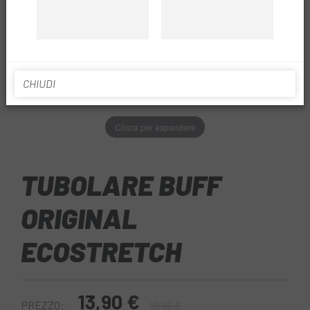
CHIUDI
Clicca per espandere
TUBOLARE BUFF
ORIGINAL
ECOSTRETCH
13,90 €
PREZZO:
19,95 €