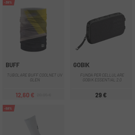
-39%
BUFF
GOBIK
TUBOLARE BUFF COOLNET UV
FUNDA PER CELLULARE
GLEN
GOBIK ESSENTIAL 2.0
12,60 €
29 €
20,95 €
Prezzo
Prezzo base
Prezzo
-58%