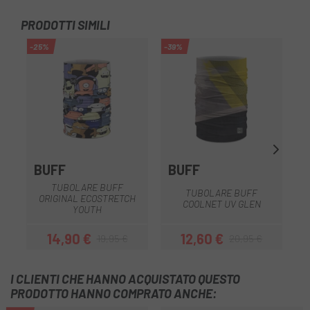
PRODOTTI SIMILI
-25%
-39%
-4
SA
BUFF
BUFF
G
TUBOLARE BUFF
TUBOLARE BUFF
ORIGINAL ECOSTRETCH
COOLNET UV GLEN
YOUTH
14,90 €
12,60 €
19,95 €
20,95 €
Prezzo
Prezzo base
Prezzo
Prezzo base
I CLIENTI CHE HANNO ACQUISTATO QUESTO
PRODOTTO HANNO COMPRATO ANCHE: