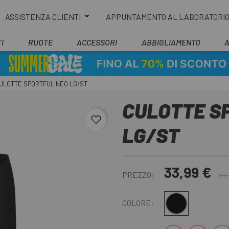
ASSISTENZA CLIENTI
APPUNTAMENTO AL LABORATORI
I
RUOTE
ACCESSORI
ABBIGLIAMENTO
ULOTTE SPORTFUL NEO LG/ST
CULOTTE S
favorite_border
LG/ST
33,99 €
PREZZO:
84
Nero
COLORE: