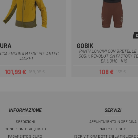
E
DURA
GOBIK
Giallo
Blu
Nero
Marrone ner
PANTALONCINI CON BRETELLE 
ACCA ENDURA MT500 POLARTEC
GOBIK REVOLUTION FACTORY T
JACKET
DA UOMO - K10
101,99 €
108 €
169,99 €
135 €
Prezzo
Prezzo base
Prezzo
Prezzo base
INFORMAZIONE
SERVIZI
SPEDIZIONI
APPUNTAMENTO IN OFFICINA
CONDIZIONI DI ACQUISTO
MAPPA DEL SITO
PAGAMENTO SICURO
ISCRIVITI ORA E OTTIENI LA MIGLIORE