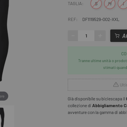
S
M
l
TAGLIA:
REF:
DF1119529-002-XXL
-
+
A
CO
Tranne ultime unità o prodott
stimati quando
Ulti
ere
Già disponibile su biciescapa il
collezione di
Abbigliamento Ci
avventure con la gamma di abb