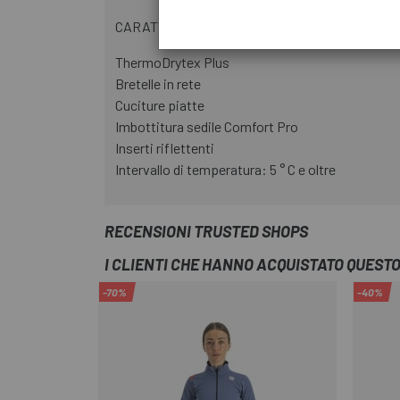
CARATTERISTICHE DEL PRODOTTO
ThermoDrytex Plus
Bretelle in rete
Cuciture piatte
Imbottitura sedile Comfort Pro
Inserti riflettenti
Intervallo di temperatura: 5 ° C e oltre
RECENSIONI TRUSTED SHOPS
I CLIENTI CHE HANNO ACQUISTATO QUES
-70%
-40%