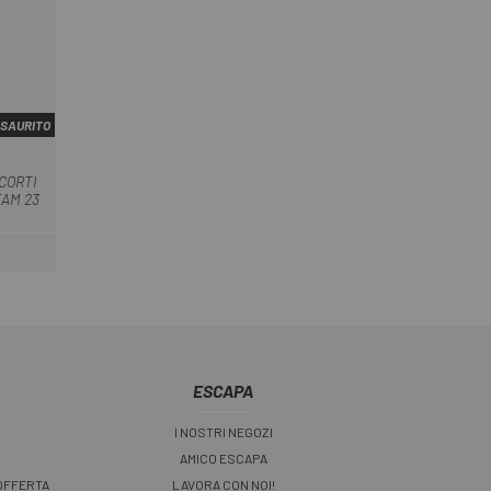
SAURITO
o
CORTI
EAM 23
ESCAPA
I NOSTRI NEGOZI
AMICO ESCAPA
 OFFERTA
LAVORA CON NOI!