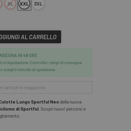
XL
XXL
3XL
GGIUNGI AL CARRELLO
NSEGNA IN 48 ORE
i in liquidazione. Controlla i tempi di consegna
 scegli il metodo di spedizione.
mi articoli in magazzino
Culotte Lungo Sportful Neo
della nuova
clismo di Sportful
. Scopri nuovi percorsi e
igliamento.