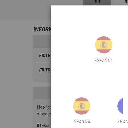
INFORMAZIONI SU CULOTTE SPORTFUL
FILTRO STAGIONALE
2020
ESPAÑOL
FILTRO DI USCITA
Sì
Neo rappresenta un notevole miglioramento nel ca
maggiore ventilazione e traspirabilità.
SPAGNA
FRAN
Il tessuto termico è spazzolato. Un pantaloncino