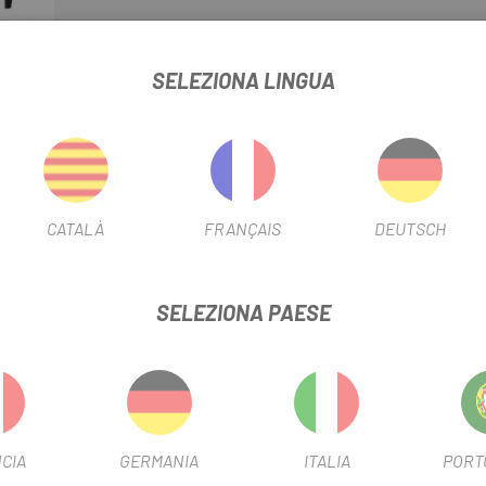
SELEZIONA LINGUA
 NEO LG/ST
SCHEDA PRODOTTO
TEMPERATURA DEL FILTRO
CATALÀ
FRANÇAIS
DEUTSCH
FILTRO PER TIPO DI INDUMEN
SELEZIONA PAESE
INFORMAZIONI SUL PRODOTTO
mpionato dei pantaloncini con bretelle solidi ed efficaci. È stato pr
CIA
GERMANIA
ITALIA
PORT
 lungo realizzato per coloro che vogliono intensificare il gioco.