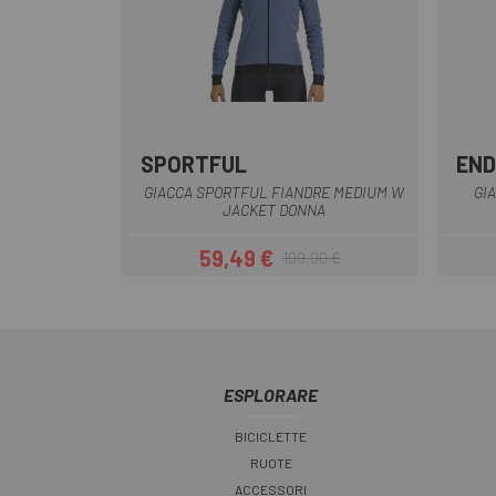
SPORTFUL
EN
Giallo
Blu
Nero
Rosso scuro
GIACCA SPORTFUL FIANDRE MEDIUM W
GI
JACKET DONNA
59,49 €
199,90 €
Prezzo
Prezzo base
ESPLORARE
BICICLETTE
RUOTE
ACCESSORI