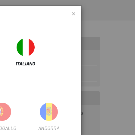
Freddo
ITALIANO
TO
Lungo
ogettato con inserti nei bretelle, per una
OGALLO
ANDORRA