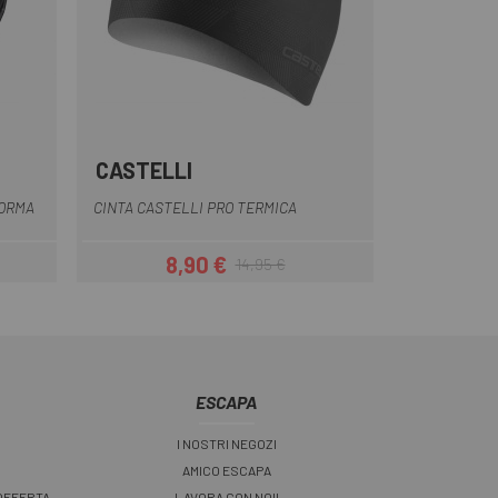
CASTELLI
Giallo
Blu
nero opaco
Rosso
Rosso-arancio
FORMA
CINTA CASTELLI PRO TERMICA
8,90 €
14,95 €
Prezzo
Prezzo base
ESCAPA
I NOSTRI NEGOZI
AMICO ESCAPA
 OFFERTA
LAVORA CON NOI!