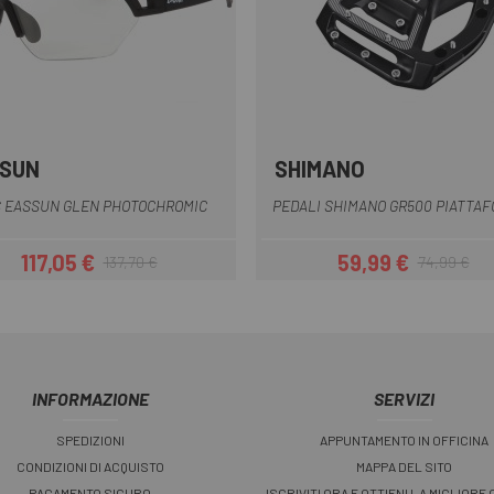
SUN
SHIMANO
Nero
 EASSUN GLEN PHOTOCHROMIC
PEDALI SHIMANO GR500 PIATTA
117,05 €
59,99 €
137,70 €
74,99 €
Prezzo
Prezzo base
Prezzo
Prezzo base
INFORMAZIONE
SERVIZI
SPEDIZIONI
APPUNTAMENTO IN OFFICINA
CONDIZIONI DI ACQUISTO
MAPPA DEL SITO
PAGAMENTO SICURO
ISCRIVITI ORA E OTTIENI LA MIGLIORE