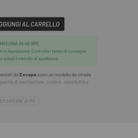
GGIUNGI AL CARRELLO
NSEGNA IN 48 ORE
i in liquidazione. Controlla i tempi di consegna
 scegli il metodo di spedizione.
entati da
Escapa
sono un modello da strada
pacità di ventilazione, control , sensibilità e
ER SAPERNE DI PIÙ
a parte superiore per asciugare il sudore, è
na chiusura superiore ventilata, che permette,
tibilità compressiva.