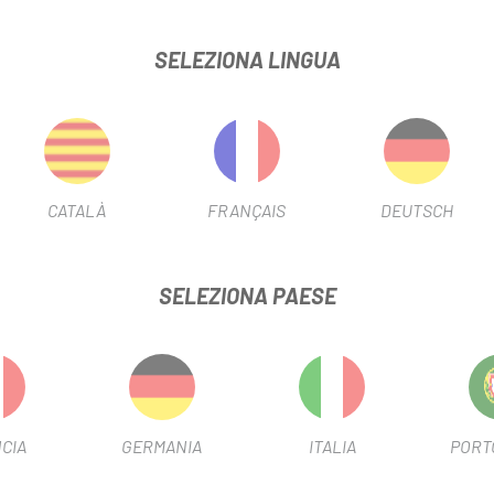
e assorbenti.
SELEZIONA LINGUA
one del guanto.
CATALÀ
FRANÇAIS
DEUTSCH
SELEZIONA PAESE
CIA
GERMANIA
ITALIA
PORT
-20%
SALDI