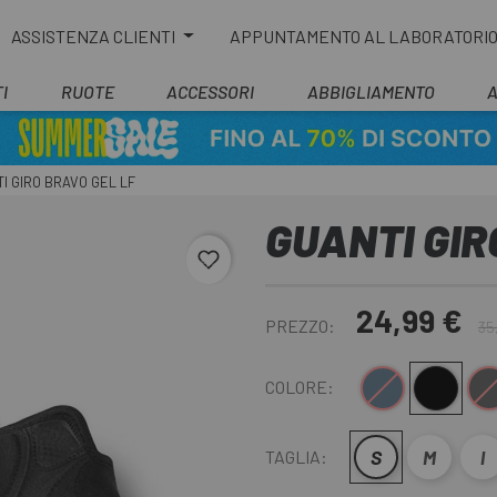
ASSISTENZA CLIENTI
APPUNTAMENTO AL LABORATORI
I
RUOTE
ACCESSORI
ABBIGLIAMENTO
I GIRO BRAVO GEL LF
GUANTI GIR
favorite_border
24,99 €
PREZZO:
35
Blu nero
Nero
Nero g
COLORE:
S
M
l
TAGLIA: