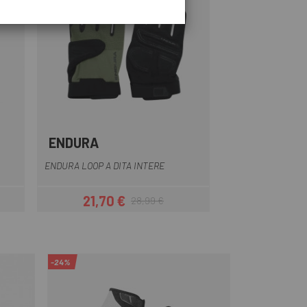
ENDURA
lu
Grigio
Nero
Rosso
Verde
ENDURA LOOP A DITA INTERE
21,70 €
28,99 €
Prezzo
Prezzo base
-24%