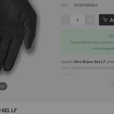
REF:
DX397085654
-
+
A
CO
Tranne ultime unità o prodott
stimati quando
I guanti
Giro Bravo
Gel
LF
pres
che si caratterizza per la sua ca
durata.
P
ere
Questo modello ha un pezzo nell
flessibile in 4 direzioni e ha u
oltre alla ventilazione, una ves
 GEL LF