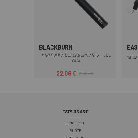
BLACKBURN
EAS
Marrone
Nero
Verde
MINI POMPA BLACKBURN AIR STIK SL
GAFAS
MINI
22,06 €
25,95 €
Prezzo
Prezzo base
ESPLORARE
BICICLETTE
RUOTE
ACCESSORI