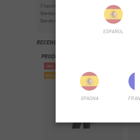
3 tasche sul retro
Banda elastica con silicone in vita
Bande riflettenti sulle maniche e sulla tasca cen
ESPAÑOL
RECENSIONI TRUSTED SHOPS
PRODOTTI SIMILI
-39%
-40%
OUTLET
OUTL
SPAGNA
FRAN