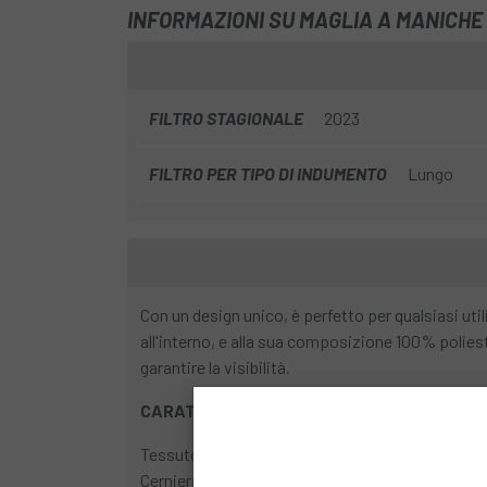
INFORMAZIONI SU MAGLIA A MANICHE
FILTRO STAGIONALE
2023
FILTRO PER TIPO DI INDUMENTO
Lungo
Con un design unico, è perfetto per qualsiasi ut
all'interno, e alla sua composizione 100% poliest
garantire la visibilità.
CARATTERISTICHE DEL PRODOTTO
Tessuto in pile 100% poliestere per maggiore cal
Cerniera YKK® Vislon® a scorrimento facile