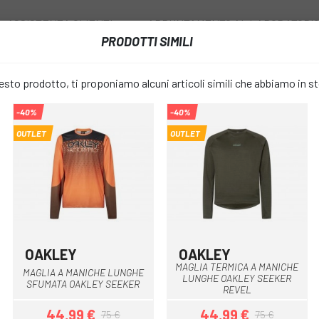
ASSISTENZA CLIENTI
APPUNTAMENTO AL LABORATORI
PRODOTTI SIMILI
I
RUOTE
ACCESSORI
ABBIGLIAMENTO
to prodotto, ti proponiamo alcuni articoli simili che abbiamo in s
-40%
-40%
LIA MANICA LUNGA
MAGLIA A MANICHE LUNGHE CASTELLI FONDO 2 FZ
OUTLET
OUTLET
MAGLIA A 
favorite_border
CASTELLI F
43,49 €
PREZZO:
10
OAKLEY
OAKLEY
Arancia
Nero
Verde
MAGLIA TERMICA A MANICHE
MAGLIA A MANICHE LUNGHE
LUNGHE OAKLEY SEEKER
Grigio
Giallo grigio
Nero 
COLORE:
SFUMATA OAKLEY SEEKER
REVEL
44,99 €
44,99 €
75 €
75 €