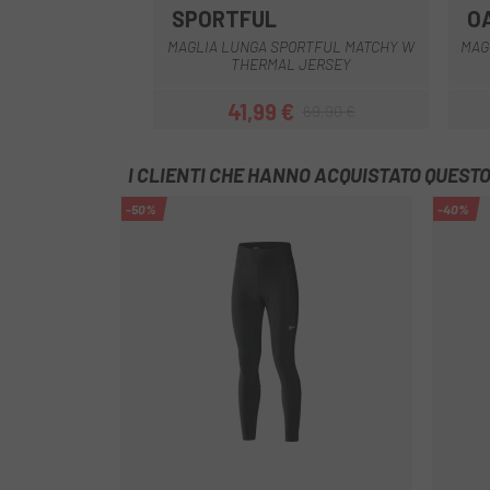
SPORTFUL
O
Blu
Lilla
Nero
Salmone
MAGLIA LUNGA SPORTFUL MATCHY W
MAG
THERMAL JERSEY
41,99 €
69,90 €
Prezzo
Prezzo base
I CLIENTI CHE HANNO ACQUISTATO QUES
-50%
-40%