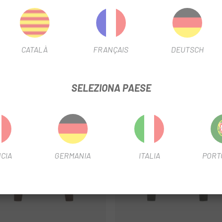
trale posteriore
CATALÀ
FRANÇAIS
DEUTSCH
SELEZIONA PAESE
-40%
ET
OUTLET
CIA
GERMANIA
ITALIA
PORT