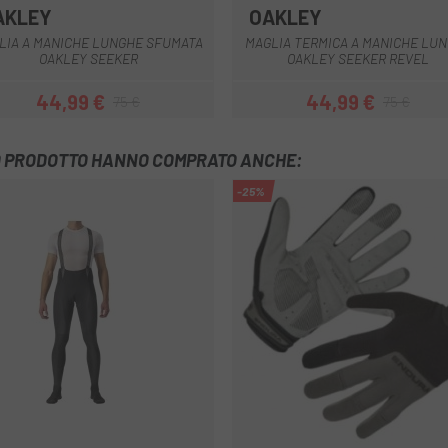
AKLEY
OAKLEY
Arancia
Nero
Verde
LIA A MANICHE LUNGHE SFUMATA
MAGLIA TERMICA A MANICHE LU
OAKLEY SEEKER
OAKLEY SEEKER REVEL
44,99 €
44,99 €
75 €
75 €
Prezzo
Prezzo base
Prezzo
Prezzo base
TO PRODOTTO HANNO COMPRATO ANCHE:
-25%