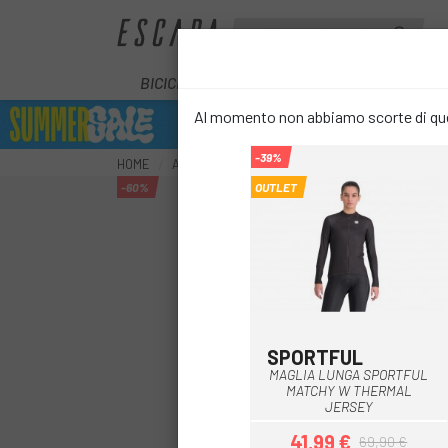
BICICLETTE
E-BIKE
COMPONENT
Al momento non abbiamo scorte di ques
-39%
HOME
ABBIGLIAMENTO
MAGLIE XC / CORSA
MAG
-60%
OUTLET
SPORTFUL
Blu
Lilla
Nero
Salmone
MAGLIA LUNGA SPORTFUL
MATCHY W THERMAL
JERSEY
41,99 €
69,90 €