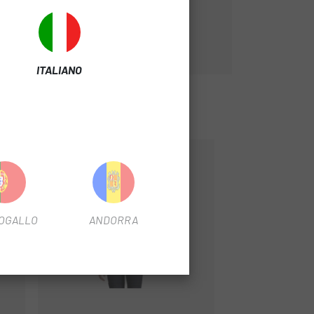
ITALIANO
-32%
OGALLO
ANDORRA