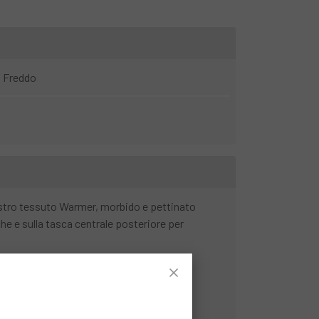
Freddo
nostro tessuto Warmer, morbido e pettinato
he e sulla tasca centrale posteriore per