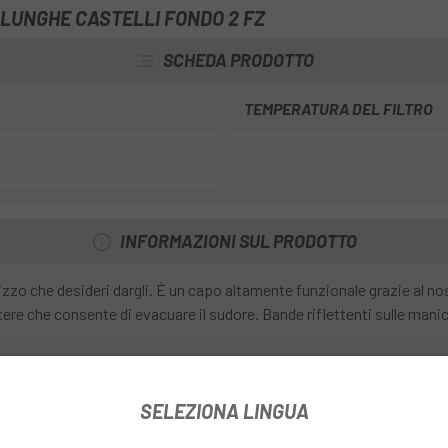
 LUNGHE CASTELLI FONDO 2 FZ
SCHEDA PRODOTTO
TEMPERATURA DEL FILTRO
INFORMAZIONI SUL PRODOTTO
ilizzo che desideri dargli. È un capo altamente funzionale grazie al 
ere che consente di evacuare il sudore. Bande riflettenti sulle manic
SELEZIONA LINGUA
ore e traspirabilità