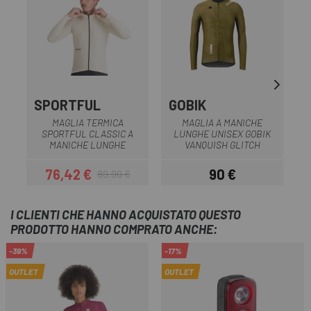
SA
SPORTFUL
GOBIK
MAGLIA TERMICA
MAGLIA A MANICHE
SPORTFUL CLASSIC A
LUNGHE UNISEX GOBIK
MANICHE LUNGHE
VANQUISH GLITCH
76,42 €
90 €
89,90 €
Prezzo
Prezzo base
Prezzo
I CLIENTI CHE HANNO ACQUISTATO QUESTO
PRODOTTO HANNO COMPRATO ANCHE:
-39%
-17%
OUTLET
OUTLET