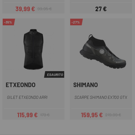
39,99 €
27 €
99,95 €
Prezzo
Prezzo base
Prezzo
-35%
-27%
ESAURITO
ETXEONDO
SHIMANO
GILET ETXEONDO ARRI
SCARPE SHIMANO EX700 GTX
115,99 €
159,95 €
179 €
219,99 €
Prezzo
Prezzo base
Prezzo
Prezzo base