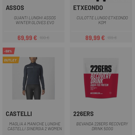
ASSOS
ETXEONDO
GUANTI LUNGHI ASSOS
CULOTTE LUNGO ETXEONDO
WINTER GLOVES EVO
KOM
69,99 €
89,99 €
100 €
139 €
Prezzo
Prezzo base
Prezzo
Prezzo base
-59%
OUTLET
CASTELLI
226ERS
MAGLIA A MANICHE LUNGHE
BEVANDA 226ERS RECOVERY
CASTELLI SINERGIA 2 WOMEN
DRINK 500G