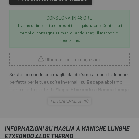
CONSEGNA IN 48 ORE
Tranne ultime unità o prodotti in liquidazione. Controlla i
tempi di consegna stimati quando scegli il metodo di
spedizione.
Ultimi articoli in magazzino
Se stai cercando una maglia da ciclismo a maniche lunghe
perfetta per le tue uscite invernali, su
Escapa
abbiamo
quella giusta per te: la
Maglia Etxeondo a Manica Lunga
Alde Thermo.
Perfetta per le uscite autunnali, una
PER SAPERNE DI PIÙ
stagione in cui è necessario un capo che protegga dalle
temperature basse nelle prime ore del giorno e che allo
stesso tempo offra un'elevata traspirabilità.
INFORMAZIONI SU MAGLIA A MANICHE LUNGHE
ETXEONDO ALDE THERMO