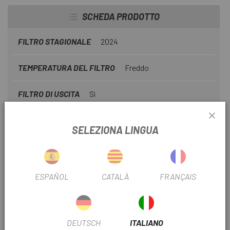
SCHEDA PRODOTTO
FILTRO STAGIONALE
2024
TEMPERATURA DEL FILTRO
Freddo
FILTRO DI USCITA
Sì
FILTRO PER TIPO DI INDUMENTO
Lungo
SELEZIONA LINGUA
INFORMAZIONI SUL PRODOTTO
ESPAÑOL
CATALÀ
FRANÇAIS
Con l'obiettivo di garantire protezione e traspirabilità, viene
utilizzato il
tejido Thermosystem Comfort
. Si tratta di
un tessuto esclusivo sviluppato da Etxeondo con un tipo
DEUTSCH
ITALIANO
di fibre leggere che migliorano il comfort e conferiscono