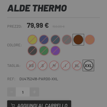
ALDE THERMO
79,99 €
PREZZO:
159,00 €
Giallo
Blu scuro
Blu nero
Grigio
Marrone
Arancia
COLORE:
Nero
Verde scuro
Viola
XS
S
M
l
XL
XXL
TAGLIA:
REF:
DU4752418-PARDO-XXL
-
+
AGGIUNGI AL CARRELLO