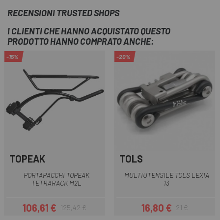
RECENSIONI TRUSTED SHOPS
I CLIENTI CHE HANNO ACQUISTATO QUESTO
PRODOTTO HANNO COMPRATO ANCHE:
-15%
-20%
TOPEAK
TOLS
PORTAPACCHI TOPEAK
MULTIUTENSILE TOLS LEXIA
TETRARACK M2L
13
106,61 €
16,80 €
125,42 €
21 €
Prezzo
Prezzo base
Prezzo
Prezzo base