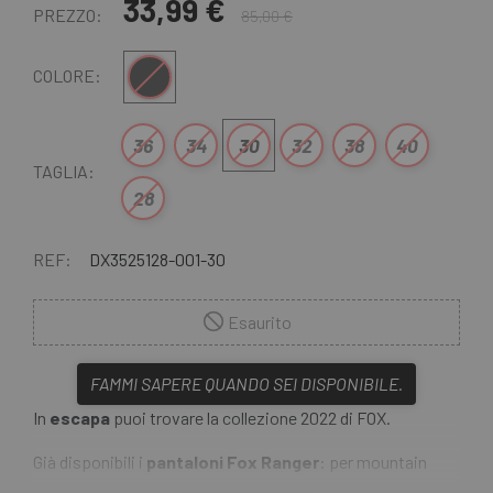
33,99 €
PREZZO:
85,00 €
Nero
COLORE:
36
34
30
32
38
40
TAGLIA:
28
REF:
DX3525128-001-30
Esaurito
FAMMI SAPERE QUANDO SEI DISPONIBILE.
In
escapa
puoi trovare la collezione 2022 di FOX.
Già disponibili i
pantaloni Fox Ranger
: per mountain
bike incorporano tutta la tecnologia specifica per capi da