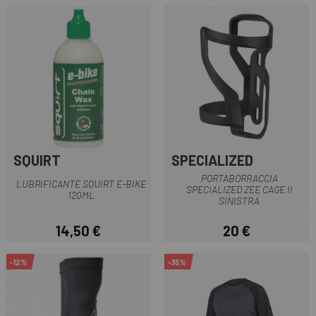
SQUIRT
SPECIALIZED
PORTABORRACCIA
LUBRIFICANTE SQUIRT E-BIKE
SPECIALIZED ZEE CAGE II
120ML
SINISTRA
14,50 €
20 €
Prezzo
Prezzo
-12%
-35%