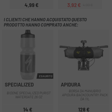
4,99 €
3,92 €
4,90 €
Prezzo
Prezzo
Prezzo base
I CLIENTI CHE HANNO ACQUISTATO QUESTO
PRODOTTO HANNO COMPRATO ANCHE:
ESAURITO
SPECIALIZED
APIDURA
BORSA DA MANUBRIO
BIDONE SPECIALIZED PURIST
APIDURA BACKCOUNTRY PACK
WATERGATE 26 OZ
DA 11L
14 €
128 €