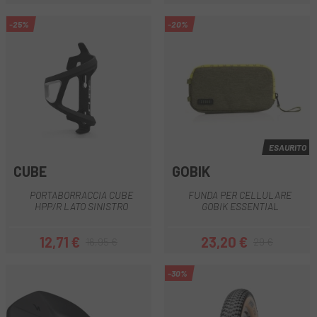
Prezzo
Prezzo
-25%
-20%
ESAURITO
CUBE
GOBIK
PORTABORRACCIA CUBE
FUNDA PER CELLULARE
HPP/R LATO SINISTRO
GOBIK ESSENTIAL
12,71 €
23,20 €
16,95 €
29 €
Prezzo
Prezzo base
Prezzo
Prezzo base
-30%