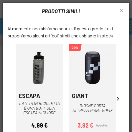
PRODOTTI SIMILI
Al momento non abbiamo scorte di questo prodotto, ti
proponiamo alcuni articoli simili che abbiamo in stock
-20%
-55%
favori
ESCAPA
GIANT
PO
LA VITA IN BICICLETTA
BIDONE PORTA
B
È UNA BOTTIGLIA
ATTREZZI GIANT GOFIX
ESCAPA MIGLIORE
4,99 €
3,92 €
4,90 €
Prezzo
Prezzo
Prezzo base