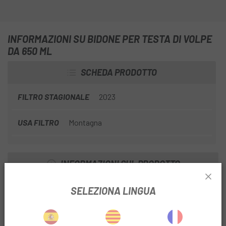
INFORMAZIONI SU BIDONE PER TESTA DI VOLPE
DA 650 ML
SCHEDA PRODOTTO
FILTRO STAGIONALE
2023
USA FILTRO
Montagna
INFORMAZIONI SUL PRODOTTO
Semplice valvola di apertura senza mani
SELEZIONA LINGUA
Coperchio superiore antigoccia che si chiude
ermeticamente per trasportare o mescolare bevande
energetiche