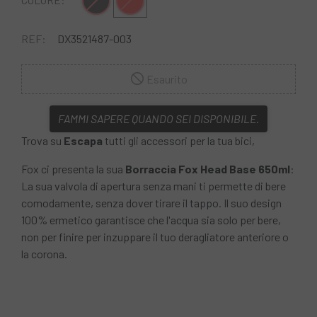
Nero
Rosso
REF:
DX3521487-003
Esaurito
FAMMI SAPERE QUANDO SEI DISPONIBILE.
Trova su
Escapa
tutti gli accessori per la tua bici,
Fox ci presenta la sua
Borraccia Fox Head Base 650ml
:
La sua valvola di apertura senza mani ti permette di bere
comodamente, senza dover tirare il tappo. Il suo design
100% ermetico garantisce che l'acqua sia solo per bere,
non per finire per inzuppare il tuo deragliatore anteriore o
la corona.