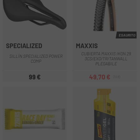
ESAURITO
SPECIALIZED
MAXXIS
CUBIERTA MAXXIS IKON 29
SILLÍN SPECIALIZED POWER
3CS/EXO/TR/TANWALL
COMP
PLEGABILE
99 €
49,70 €
71 €
Prezzo
Prezzo
Prezzo base