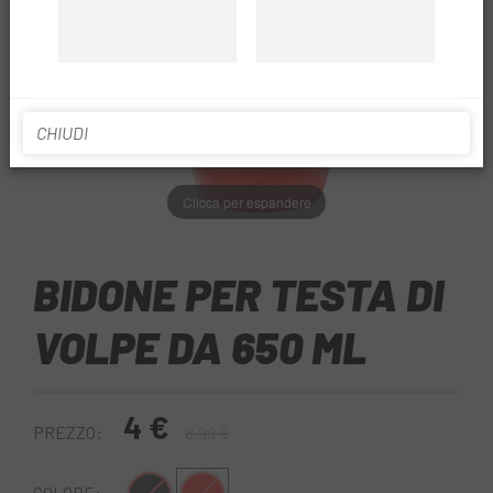
CHIUDI
Clicca per espandere
BIDONE PER TESTA DI
VOLPE DA 650 ML
4 €
PREZZO:
8,99 €
COLORE: