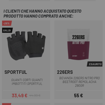
I CLIENTI CHE HANNO ACQUISTATO QUESTO
PRODOTTO HANNO COMPRATO ANCHE:
-25%
SALDI
ESAURITO
SPORTFUL
226ERS
BEVANDA 226ERS NITRO PRO
GUANTI CORTI GUANTI
BEETROOT REMOLACHA
IMBOTTITI SPORTFUL
290GR
33,49 €
55 €
44,90 €
Prezzo
Prezzo base
Prezzo