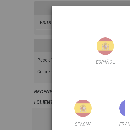
FILTRO STAGIONALE
2022
Peso di 32 g
ESPAÑOL
Colore nero
RECENSIONI TRUSTED SHOPS
I CLIENTI CHE HANNO ACQUISTATO QUES
-18%
SPAGNA
FRAN