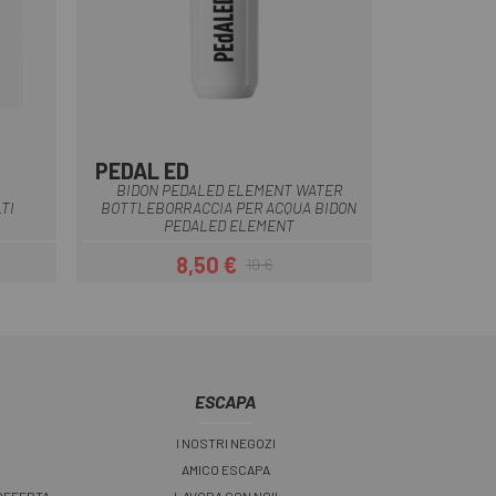
PEDAL ED
Blu
Bianco
Nero
Rosso
Rosa
BIDON PEDALED ELEMENT WATER
TI
BOTTLEBORRACCIA PER ACQUA BIDON
PEDALED ELEMENT
8,50 €
10 €
Prezzo
Prezzo base
ESCAPA
I NOSTRI NEGOZI
AMICO ESCAPA
 OFFERTA
LAVORA CON NOI!