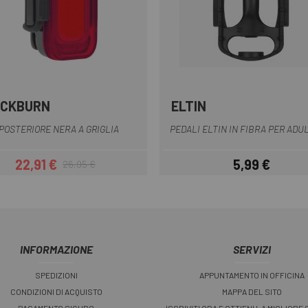
ACKBURN
ELTIN
Nero
Nero
POSTERIORE NERA A GRIGLIA
PEDALI ELTIN IN FIBRA PER ADUL
22,91 €
5,99 €
26,95 €
Prezzo
Prezzo base
Prezzo
INFORMAZIONE
SERVIZI
SPEDIZIONI
APPUNTAMENTO IN OFFICINA
CONDIZIONI DI ACQUISTO
MAPPA DEL SITO
PAGAMENTO SICURO
ISCRIVITI ORA E OTTIENI LA MIGLIORE