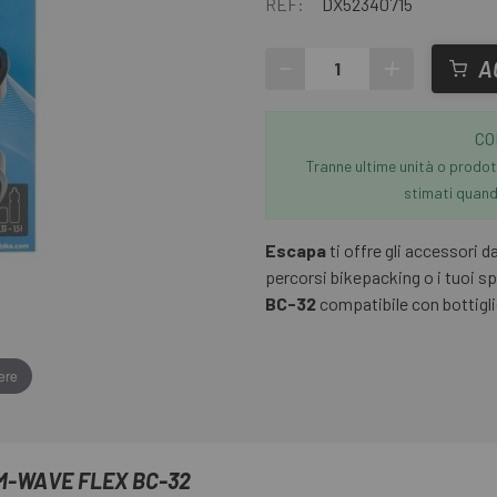
REF:
DX52340715
-
+
A
CO
Tranne ultime unità o prodott
stimati quando
Escapa
ti offre gli accessori 
percorsi bikepacking o i tuoi s
BC-32
compatibile con bottiglie
ere
M-WAVE FLEX BC-32