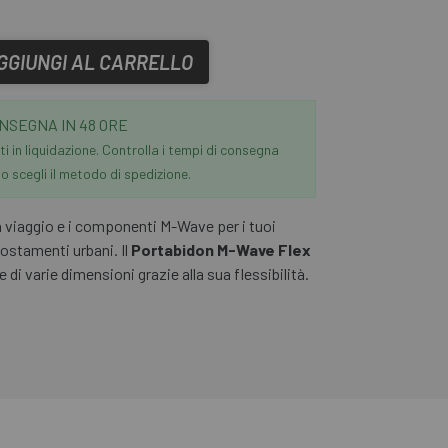
GGIUNGI AL CARRELLO
NSEGNA IN 48 ORE
i in liquidazione. Controlla i tempi di consegna
 scegli il metodo di spedizione.
da viaggio e i componenti M-Wave per i tuoi
postamenti urbani. Il
Portabidon M-Wave Flex
 di varie dimensioni grazie alla sua flessibilità.