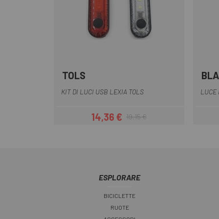
TOLS
BL
KIT DI LUCI USB LEXIA TOLS
LUCE 
14,36 €
19,15 €
Prezzo
Prezzo base
ESPLORARE
BICICLETTE
RUOTE
ACCESSORI