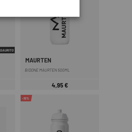
SAURITO
MAURTEN
Bianco
BIDONE MAURTEN 500ML
4,95 €
Prezzo
-15%