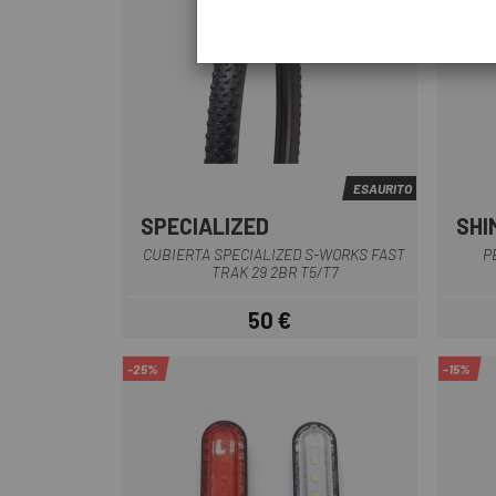
ESAURITO
SPECIALIZED
SHI
CUBIERTA SPECIALIZED S-WORKS FAST
P
TRAK 29 2BR T5/T7
50 €
Prezzo
-25%
-15%