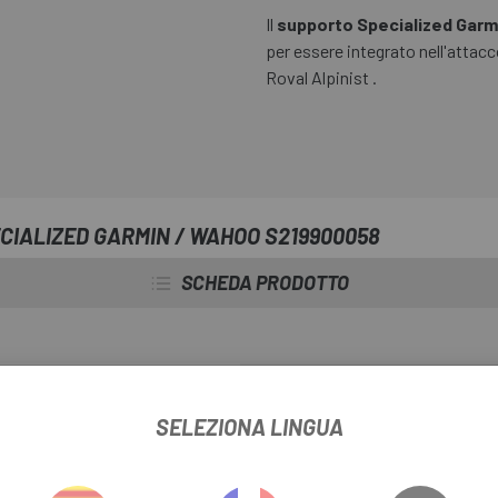
Il
supporto Specialized Gar
per essere integrato nell'atta
Roval Alpinist .
CIALIZED GARMIN / WAHOO S219900058
SCHEDA PRODOTTO
SELEZIONA LINGUA
INFORMAZIONI SUL PRODOTTO
n , Bryton , Cat Eye, Wahoo , Go pro , Joule, Mio e Polar . Supporto 