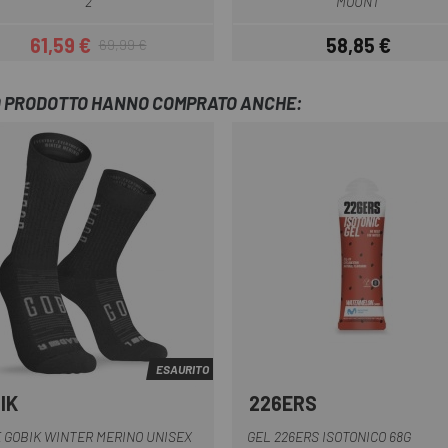
2
MOUNT
61,59 €
58,85 €
69,99 €
Prezzo
Prezzo base
Prezzo
TO PRODOTTO HANNO COMPRATO ANCHE:
ESAURITO
IK
226ERS
Grigio
Nero
Verde
 GOBIK WINTER MERINO UNISEX
GEL 226ERS ISOTONICO 68G