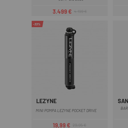
3.499 €
4.199 €
Prezzo
Prezzo base
-33%
LEZYNE
SAN
Grigio
Nero
BAR
MINI POMPA LEZYNE POCKET DRIVE
19,99 €
29,95 €