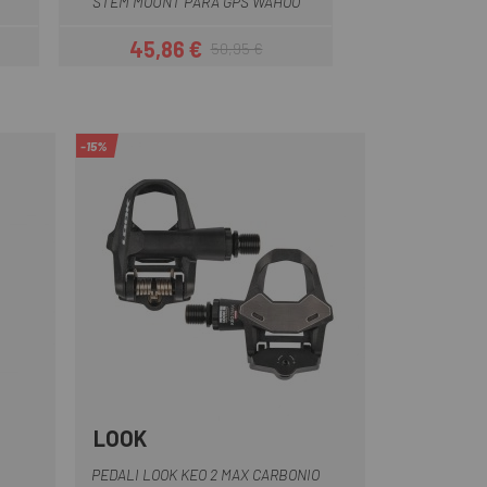
STEM MOUNT PARA GPS WAHOO
MANUBRIO CA
45,86 €
42,26 
50,95 €
Prezzo
Prezzo base
-15%
LOOK
Nero
PEDALI LOOK KEO 2 MAX CARBONIO