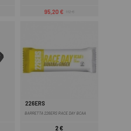
95,20 €
112 €
Prezzo
Prezzo base
226ERS
BARRETTA 226ERS RACE DAY BCAA
2 €