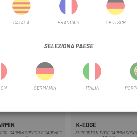
ubri Roval Alpinist .
CATALÀ
FRANÇAIS
DEUTSCH
SELEZIONA PAESE
CIA
GERMANIA
ITALIA
PORT
ARMIN
K-EDGE
Nero
Nero
SORI GARMIN SPEED 2 E CADENCE
SUPPORTO K-EDGE GARMIN SPOR