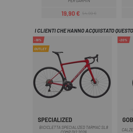
PER GARMIN
19,90 €
54,99 €
Prezzo
Prezzo base
I CLIENTI CHE HANNO ACQUISTATO QUES
-16%
-20%
OUTLET
SPECIALIZED
GOB
Rosso-Grigio
Nero bianco
BICICLETTA SPECIALIZED TARMAC SL8
CALZE
COMP DI2 2026