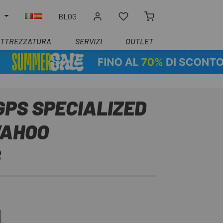
O
BLOG
ATTREZZATURA
SERVIZI
OUTLET
GPS SPECIALIZED
WAHOO
8