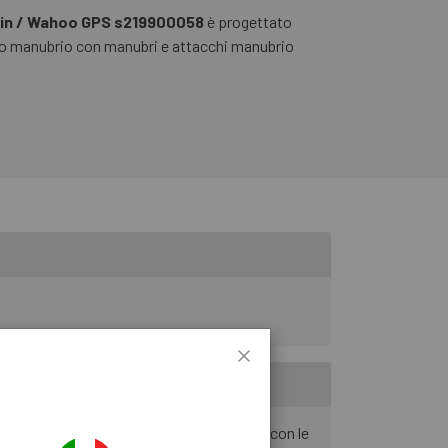
min / Wahoo GPS s219900058
è progettato
cco manubrio con manubri e attacchi manubrio
manubrio anteriore integrato, compatibile con le