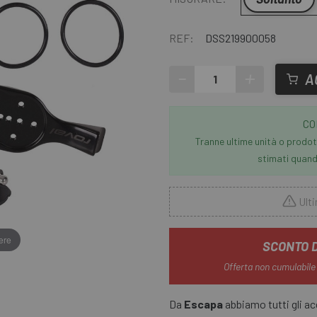
REF:
DSS219900058
-
+
A
CO
Tranne ultime unità o prodott
stimati quando
Ulti
ere
SCONTO 
Offerta non cumulabile
Da
Escapa
abbiamo tutti gli acc