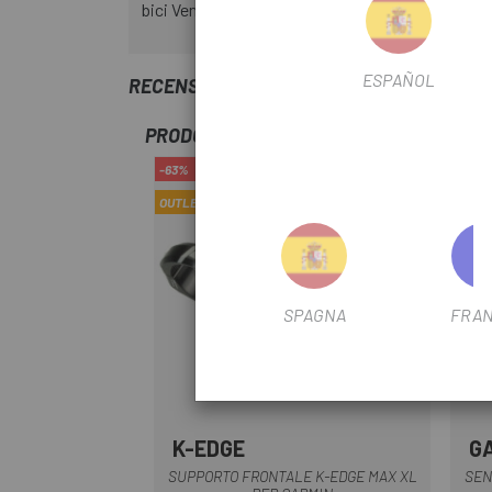
bici Venge, Tarmac SL7, Diverge 2021 e con i man
ESPAÑOL
RECENSIONI TRUSTED SHOPS
PRODOTTI SIMILI
-63%
-12%
OUTLET
SPAGNA
FRAN
K-EDGE
G
Nero
SUPPORTO FRONTALE K-EDGE MAX XL
SEN