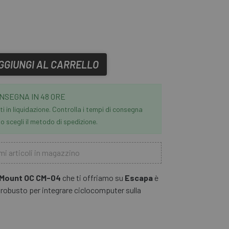
GGIUNGI AL CARRELLO
NSEGNA IN 48 ORE
i in liquidazione. Controlla i tempi di consegna
 scegli il metodo di spedizione.
mi articoli in magazzino
 Mount OC CM-04
che ti offriamo su
Escapa
è
 robusto per integrare ciclocomputer sulla