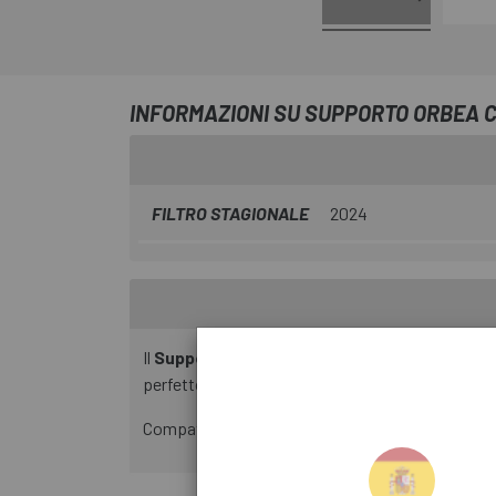
INFORMAZIONI SU SUPPORTO ORBEA 
FILTRO STAGIONALE
2024
Il
Supporto Orbea Computer Mount OC CM-
perfetto per i dispositivi più grandi. Compatibil
Compatibile con tutti i ciclocomputer Garmin, 