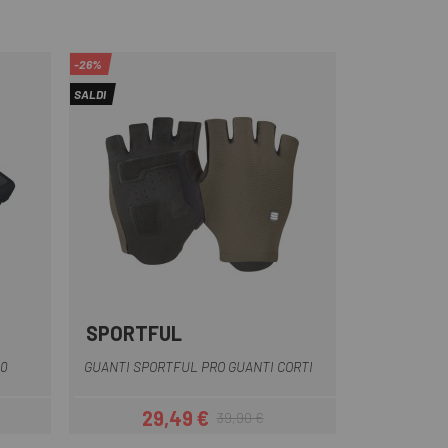
-26%
SALDI
SPORTFUL
Verde oliva
Bianco
Lime
Nero
20
GUANTI SPORTFUL PRO GUANTI CORTI
29,49 €
39,90 €
Prezzo
Prezzo base