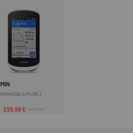
MIN
Multiplo
ARMIN EDGE EXPLORE 2
228,99 €
299,99 €
Prezzo
Prezzo base