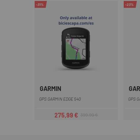
-31%
-23%
GARMIN
GAR
Nero
GPS GARMIN EDGE 540
GPS G
275,99 €
399,99 €
Prezzo
Prezzo base