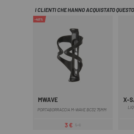
I CLIENTI CHE HANNO ACQUISTATO QUES
-40%
MWAVE
X-S
Nero
LI
PORTABORRACCIA M-WAVE BC32 75MM
3 €
5 €
Prezzo
Prezzo base