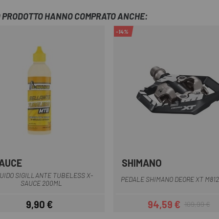
TO PRODOTTO HANNO COMPRATO ANCHE:
-14%
AUCE
SHIMANO
Multiplo
QUIDO SIGILLANTE TUBELESS X-
PEDALE SHIMANO DEORE XT M81
SAUCE 200ML
9,90 €
94,59 €
109,99 €
Prezzo
Prezzo
Prezzo base