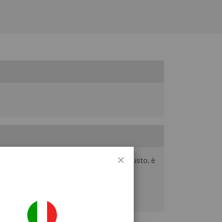
l manubrio. Leggero ma molto rigido e robusto, è
iore del manubrio.