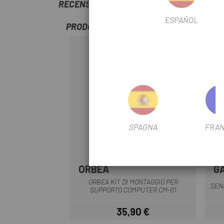
RECENSIONI TRUSTED SHOPS
ESPAÑOL
PRODOTTI SIMILI
-12%
SPAGNA
FRAN
ORBEA
G
ORBEA KIT DI MONTAGGIO PER
SEN
SUPPORTO COMPUTER CM-01
35,90 €
Prezzo