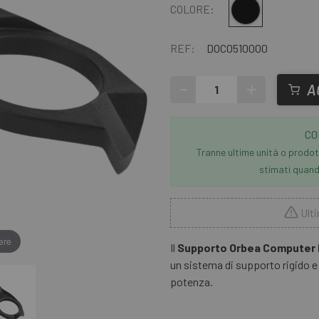
Multiplo
COLORE:
REF:
DOC0510000
-
+
A
CO
Tranne ultime unità o prodott
stimati quando
Ulti
ere
Il
Supporto Orbea Computer
un sistema di supporto rigido e
potenza.