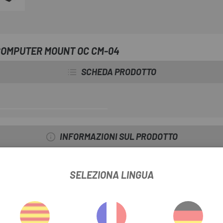
COMPUTER MOUNT OC CM-04
SCHEDA PRODOTTO
INFORMAZIONI SUL PRODOTTO
04 MP Stems 5mm
è perfetto per posizionare il dispositivo sopra i
e con i nuovi manubri MP, si attacca in modo sicuro con la vite super
SELEZIONA LINGUA
Sigma, Bryton e Wahoo.