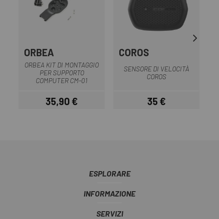
ORBEA
COROS
ORBEA KIT DI MONTAGGIO
SENSORE DI VELOCITÀ
S
PER SUPPORTO
COROS
COMPUTER CM-01
35,90 €
35 €
Prezzo
Prezzo
ESPLORARE
INFORMAZIONE
SERVIZI