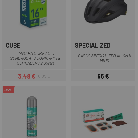
CUBE
SPECIALIZED
CAMARA CUBE ACID
CASCO SPECIALIZED ALIGN II
SCHLAUCH 16 JUNIOR/MTB
MIPS
SCHRADER AV 35MM
3,48 €
55 €
6,95 €
Prezzo
Prezzo base
Prezzo
-15%