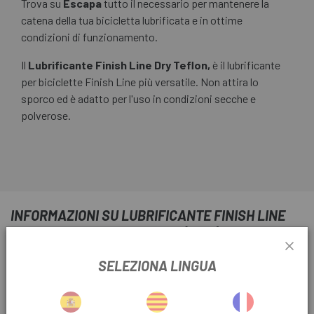
Trova su
Escapa
tutto il necessario per mantenere la
catena della tua bicicletta lubrificata e in ottime
condizioni di funzionamento.
Il
Lubrificante Finish Line Dry Teflon
,
è il lubrificante
per biciclette Finish Line più versatile. Non attira lo
sporco ed è adatto per l'uso in condizioni secche e
polverose.
INFORMAZIONI SU LUBRIFICANTE FINISH LINE
AL TEFLON SECCO DA 60 ML (2 OZ)
INFORMAZIONI SUL PRODOTTO
SELEZIONA LINGUA
Ideale per tutte le parti di una bicicletta e per l'uso in
condizioni asciutte su catene, cavi, pulegge, ecc.