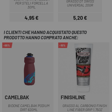
GRASSO DT SWISS
PER STELI FORCELLA
B
UNIVERSAL 20GR
30ML
4,95 €
5,20 €
Prezzo
Prezzo
I CLIENTI CHE HANNO ACQUISTATO QUESTO
PRODOTTO HANNO COMPRATO ANCHE:
-55%
-15%
CAMELBAK
FINISHLINE
BIDONE CAMELBAK PODIUM
GRASSO AL CARBONIO FINISH
DIRT 620ML
LINE FIBER GRIP 1.75OZ