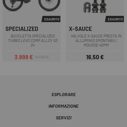
ESAURITO
ESAURITO
SPECIALIZED
X-SAUCE
BICICLETTA SPECIALIZED
VALVOLE X-SAUCE PRESTA IN
TURBO LEVO COMP ALLOY G3
ALLUMINIO SMONTABILI
24
MOUSSE 40MM
3.999 €
16,50 €
6.400 €
Prezzo
Prezzo base
Prezzo
ESPLORARE
INFORMAZIONE
SERVIZI