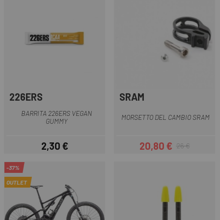
226ERS
SRAM
BARRITA 226ERS VEGAN
MORSETTO DEL CAMBIO SRAM
GUMMY
2,30 €
20,80 €
26 €
Prezzo
Prezzo
Prezzo base
-37%
OUTLET