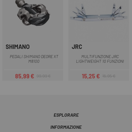
SHIMANO
JRC
PEDALI SHIMANO DEORE XT
MULTIFUNZIONE JRC
M8100
LIGHTWEIGHT 10 FUNZIONI
85,99 €
15,25 €
99,99 €
16,95 €
Prezzo
Prezzo base
Prezzo
Prezzo base
ESPLORARE
INFORMAZIONE