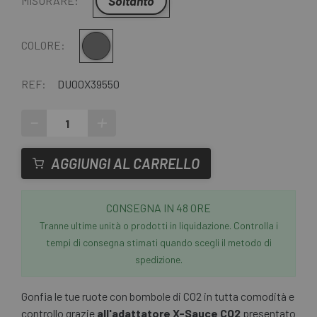
Soltanto
MISURARE:
Grigio
COLORE:
REF:
DU00X39550
-
+
AGGIUNGI AL CARRELLO
CONSEGNA IN 48 ORE
Tranne ultime unità o prodotti in liquidazione. Controlla i
tempi di consegna stimati quando scegli il metodo di
spedizione.
Gonfia le tue ruote con bombole di CO2 in tutta comodità e
controllo grazie
all'adattatore X-Sauce CO2
presentato