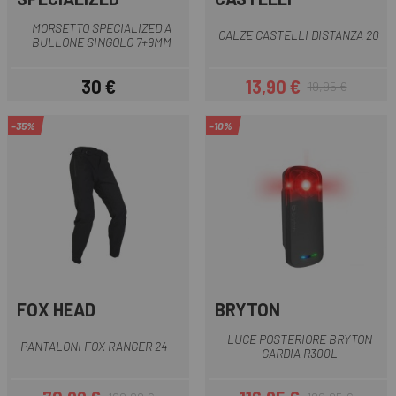
MORSETTO SPECIALIZED A
CALZE CASTELLI DISTANZA 20
BULLONE SINGOLO 7+9MM
30 €
13,90 €
19,95 €
Prezzo
Prezzo
Prezzo base
-35%
-10%
FOX HEAD
BRYTON
LUCE POSTERIORE BRYTON
PANTALONI FOX RANGER 24
GARDIA R300L