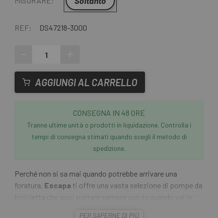
Soltanto
MISURARE:
REF:
DS47218-3000
-
+
AGGIUNGI AL CARRELLO
CONSEGNA IN 48 ORE
Tranne ultime unità o prodotti in liquidazione. Controlla i
tempi di consegna stimati quando scegli il metodo di
spedizione.
Perché non si sa mai quando potrebbe arrivare una
foratura,
Escapa
ti offre una vasta selezione di pompe da
bicicletta che puoi portare sempre con te quando vai in
giro.
PER SAPERNE DI PIÙ