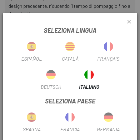
design precedente, riducendo il tempo di pompaggio fino a
due minuti.
. La testa di bloccaggio rotante si adatta facilmente alle
SELEZIONA LINGUA
valvole Presta o Schrader.
. Superficie meccanizzata per migliorare la presa.
. Camera d'aria in alluminio per migliorare la resistenza e la
ESPAÑOL
CATALÀ
FRANÇAIS
durata.
. Supporto di montaggio nell'ancoraggio del portaborraccia
incluso.
DEUTSCH
ITALIANO
. Parapolvere che impedisce l'apertura indesiderata.
SELEZIONA PAESE
. Pressione massima: 60 PSI (4,1 bar)
. Volume d'aria per scarica: 100cc
SPAGNA
FRANCIA
GERMANIA