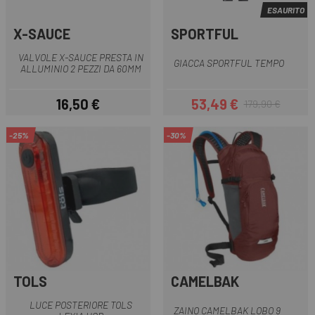
ESAURITO
X-SAUCE
SPORTFUL
VALVOLE X-SAUCE PRESTA IN
GIACCA SPORTFUL TEMPO
ALLUMINIO 2 PEZZI DA 60MM
16,50 €
53,49 €
179,90 €
Prezzo
Prezzo
Prezzo base
-25%
-30%
TOLS
CAMELBAK
LUCE POSTERIORE TOLS
ZAINO CAMELBAK LOBO 9