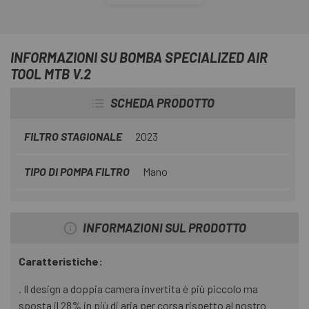
La
Bomba Specialized Air Tool MTB V.2
è una pompa da
telaio di grande volume, resistente e affidabile. È
progettata per essere trasportata sulla bici e utilizzata in
INFORMAZIONI SU BOMBA SPECIALIZED AIR
qualsiasi condizione stradale. Il design è stato rivisto per
TOOL MTB V.2
aumentare notevolmente la capacità d'aria e ridurre il
tempo di pompaggio fino a due minuti.
SCHEDA PRODOTTO
FILTRO STAGIONALE
2023
TIPO DI POMPA FILTRO
Mano
INFORMAZIONI SUL PRODOTTO
Caratteristiche:
. Il design a doppia camera invertita è più piccolo ma
sposta il 28% in più di aria per corsa rispetto al nostro