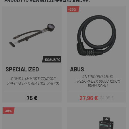
PRODOTTO HANNO COMPRATO ANCHE:
-20%
ESAURITO
SPECIALIZED
ABUS
ANTIRROBO ABUS
BOMBA AMMORTIZZATORE
TRESORFLEX 6615C 120CM
SPECIALIZED AIR TOOL SHOCK
15MM SCMU
75 €
27,96 €
34,95 €
Prezzo
Prezzo
Prezzo base
-30%