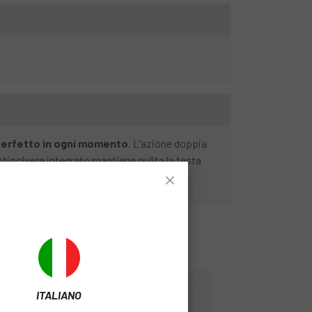
 perfetto in ogni momento
. L'azione doppia
ntipolvere integrato mantiene pulita la testa
-15%
-15%
ITALIANO