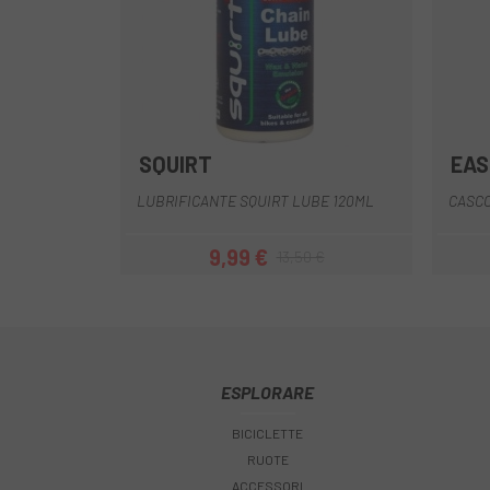
SQUIRT
EAS
Multiplo
LUBRIFICANTE SQUIRT LUBE 120ML
CASC
9,99 €
13,50 €
Prezzo
Prezzo base
ESPLORARE
BICICLETTE
RUOTE
ACCESSORI