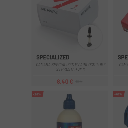
SPECIALIZED
SPE
CAMARA SPECIALIZED PV AIRLOCK TUBE
CAMA
29 PRESTA 40MM
8,40 €
10 €
Prezzo
Prezzo base
-26%
-70%