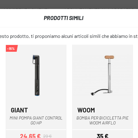
ASSISTENZA CLIENTI
APPUNTAMENTO AL LABORATORI
PRODOTTI SIMILI
I
RUOTE
ACCESSORI
ABBIGLIAMENTO
to prodotto, ti proponiamo alcuni articoli simili che abbiamo in s
-15%
NI POMPA TOPEAK MOUNTAIN DA_G
MINI POMP
favorite_border
MOUNTAIN 
32,26 €
PREZZO:
37
GIANT
WOOM
Nero
Grigio
MINI POMPA GIANT CONTROL
BOMBA PER BICICLETTA PIE
Soltanto
MISURARE:
GO HP
WOOM AIRFLO
24,65 €
35 €
29 €