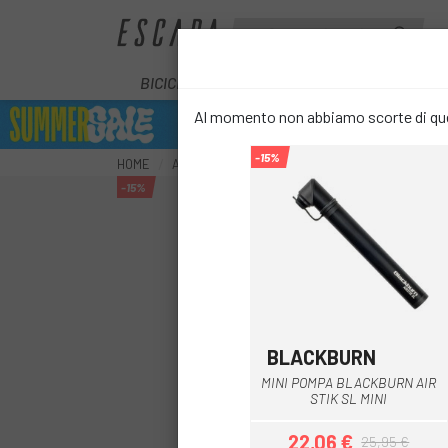
BICICLETTE
E-BIKE
COMPONENT
Al momento non abbiamo scorte di ques
-15%
HOME
ACCESSORI
MANUTENZIONE
POMPE
MI
-15%
BLACKBURN
Marrone
Nero
Verde
MINI POMPA BLACKBURN AIR
STIK SL MINI
22,06 €
25,95 €