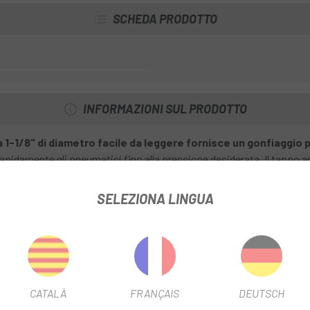
SCHEDA PRODOTTO
INFORMAZIONI SUL PRODOTTO
1-1/8" di diametro facile da leggere fornisce un gonfiaggio
rapidamente gli pneumatici fino alla pressione desiderata. Il tappo a
icura una tenuta ermetica.
SELEZIONA LINGUA
CATALÀ
FRANÇAIS
DEUTSCH