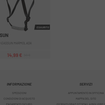
ESAURITO
SUN
Blu
Bianco
Nero bianco
Nero
Nero bianco
+1
O EASSUN MARMOLADA
14,99 €
50 €
Prezzo
Prezzo base
INFORMAZIONE
SERVIZI
SPEDIZIONI
APPUNTAMENTO IN OFFICINA
CONDIZIONI DI ACQUISTO
MAPPA DEL SITO
PAGAMENTO SICURO
ISCRIVITI ORA E OTTIENI LA MIGLIORE