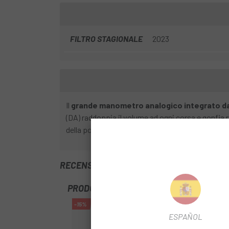
FILTRO STAGIONALE
2023
Il
grande manometro analogico integrato da 
(DA) raddoppia il volume ad ogni corsa e gonfia 
della pompa e la leva di bloccaggio a pollice ass
RECENSIONI TRUSTED SHOPS
PRODOTTI SIMILI
-15%
-15%
ESPAÑOL