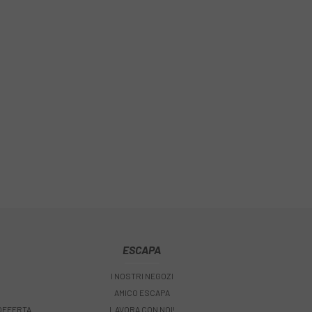
ESCAPA
I NOSTRI NEGOZI
AMICO ESCAPA
 OFFERTA
LAVORA CON NOI!