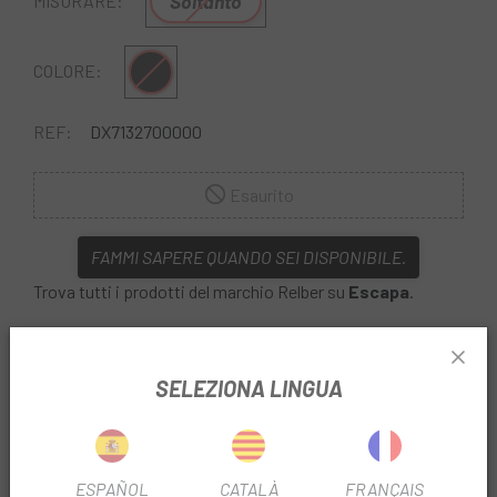
Soltanto
MISURARE:
Multiplo
COLORE:
REF:
DX7132700000
Esaurito
FAMMI SAPERE QUANDO SEI DISPONIBILE.
Trova tutti i prodotti del marchio Relber su
Escapa
.
Scopri il
kit di pulizia per catene MTB
che contiene
tutto il necessario per lasciare la catena in condizioni
SELEZIONA LINGUA
perfette: sgrassa, asciuga e lubrifica.
ESPAÑOL
CATALÀ
FRANÇAIS