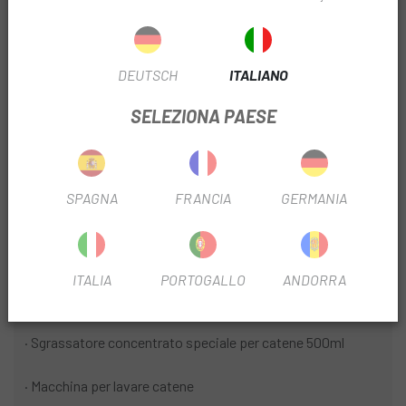
INFORMAZIONI SU CONFEZIONE PULIZIA CATENE
RELBER MTB
DEUTSCH
ITALIANO
SCHEDA PRODOTTO
SELEZIONA PAESE
FILTRO STAGIONALE
2022
SPAGNA
FRANCIA
GERMANIA
INFORMAZIONI SUL PRODOTTO
DETTAGLI
ITALIA
PORTOGALLO
ANDORRA
· Lubrificante ROAD 30ml
· Sgrassatore concentrato speciale per catene 500ml
· Macchina per lavare catene