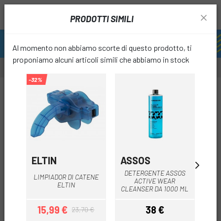
PRODOTTI SIMILI
Al momento non abbiamo scorte di questo prodotto, ti
proponiamo alcuni articoli simili che abbiamo in stock
-32%
-15%
favori
ELTIN
ASSOS
FI
PUL
DETERGENTE ASSOS
LIMPIADOR DI CATENE
ACTIVE WEAR
ELTIN
CLEANSER DA 1000 ML
15,99 €
38 €
3
23,70 €
Prezzo
Prezzo base
Prezzo