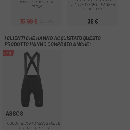
LIMPIADOR DI CATENE
ACTIVE WEAR CLEANSER
ELTIN
DA 1000 ML
15,99 €
38 €
23,70 €
Prezzo
Prezzo base
Prezzo
I CLIENTI CHE HANNO ACQUISTATO QUESTO
PRODOTTO HANNO COMPRATO ANCHE:
-14%
ASSOS
CULOTTE CORTO ASSOS MILLE
GT BIB SHORTS C2