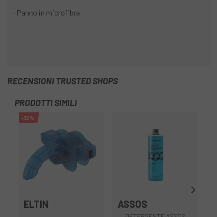
· Panno in microfibra
RECENSIONI TRUSTED SHOPS
PRODOTTI SIMILI
-32%
-1
ELTIN
ASSOS
F
DETERGENTE ASSOS