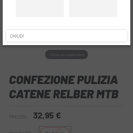
CHIUDI
Clicca per espandere
CONFEZIONE PULIZIA
CATENE RELBER MTB
32,95 €
PREZZO: